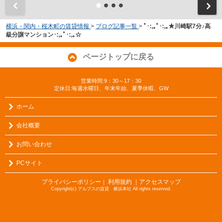
横浜・関内・桜木町の賃貸情報
>
ブログ記事一覧
>
ﾟ･:,｡ﾟ･:,｡★川崎駅7分♪高
級分譲マンション･:,｡ﾟ･:,｡☆
ページトップに戻る
営業時間:9：30～17：30
定休日:毎週水曜日、年末年始、夏季休暇、GW
ホーム
会社概要
お問い合わせ
PCサイト
プライバシーポリシー
利用規約
｜アクセスマップ
｜
Copyright(c) アルプスの賃貸 横浜本社 All rights reserved.