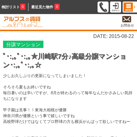
0
0
検討リスト
最近見た物件
お問合せ
DATE: 2015-08-22
分譲マンション
ﾟ･:,｡ﾟ･:,｡★川崎駅7分♪高級分譲マンショ
ン･:,｡ﾟ･:,｡☆
少しお久しぶりの更新になってしまいました！
そろそろ夏もお終いですね
毎日暑いのは辛いですが、8月が終わるのって毎年なんだかさみしい気持
ちになります
甲子園は見事！！東海大相模が優勝
神奈川県が優勝という事で嬉しいですね
高校野球だけではなくてプロ野球の方も横浜がんばって欲しいですねー