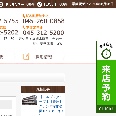
00
00
最終更新：2026年08月08日
件
件
0～17：30 定休日：毎週水曜日、年末年
始、夏季休暇、GW
最新記事
【アルプスグル
ープ本社管理】
グランデ岸根公
園Ⅱ° ✧ (*´ `*) ✧
°