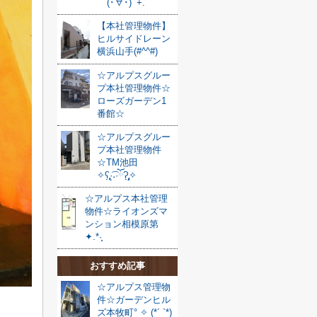
(･∀･)ﾟ+.ﾟ
【本社管理物件】
ヒルサイドレーン
横浜山手(#^^#)
☆アルプスグルー
プ本社管理物件☆
ローズガーデン1
番館☆
☆アルプスグルー
プ本社管理物件
☆TM池田
✧ʕ̢̣̣̣̣̩̩̩̩·͡˔·ོɁ̡̣̣̣̣̩̩̩̩✧
☆アルプス本社管理
物件☆ライオンズマ
ンション相模原第
✦.*·̩͙
おすすめ記事
☆アルプス管理物
件☆ガーデンヒル
ズ本牧町° ✧ (*´ `*)