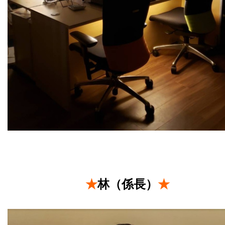
★
林（係長）
★