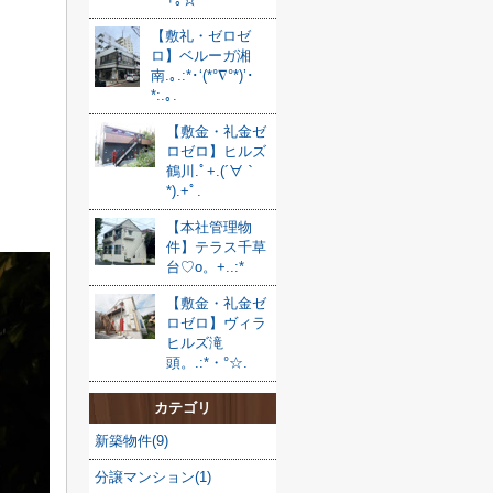
【敷礼・ゼロゼ
ロ】ベルーガ湘
南.｡.:*･‘(*°∇°*)’･
*:.｡.
【敷金・礼金ゼ
ロゼロ】ヒルズ
鶴川.ﾟ+.(´∀｀
*).+ﾟ.
【本社管理物
件】テラス千草
台♡o。+..:*
【敷金・礼金ゼ
ロゼロ】ヴィラ
ヒルズ滝
頭。.:*・°☆.
カテゴリ
新築物件(9)
分譲マンション(1)