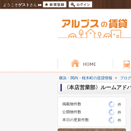
ようこそ
ゲスト
さん
横浜・関内・桜木町の賃貸情報
>
ブロ
〈本店営業部〉ルームアドバイザ
掲載物件数
件
公開物件数
件
本日の更新件数
件