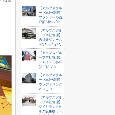
20-04-07
【アルプスグル
ープ本社管理】
プランドール西
戸部A棟◌ ｡˚✩
【アルプスグル
ープ本社管理】
吉祥寺グレース
✧*｡٩(ˊωˋ*)و✧*｡
【アルプスグル
ープ本社管理】
シャイン三春町
(੭˙꒳​˙)੭⋆｡˚✩
【アルプスグル
ープ本社管理】
ウッディリンク
•*¨*•.¸¸♪✧
【アルプスグル
ープ本社管理】
ダイヤモンドヒ
ルズ阪東橋.｡ﾟ+.