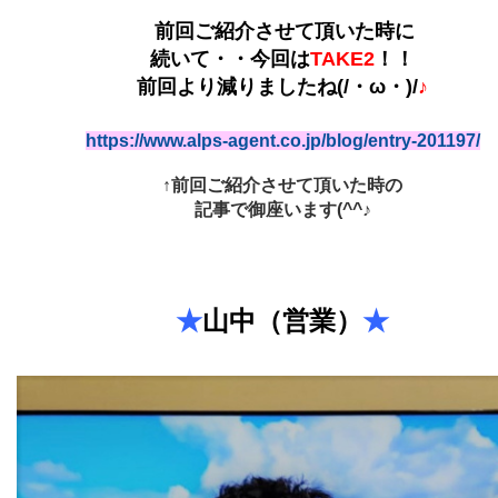
前回
ご紹介
させて頂いた時に
続いて・・今回は
TAKE2
！！
前回より減りましたね(/・ω・)/
♪
https://www.alps-agent.co.jp/blog/entry-201197/
↑前回ご紹介させて頂いた時の
記事で御座います(^^♪
★
山中（営業）
★