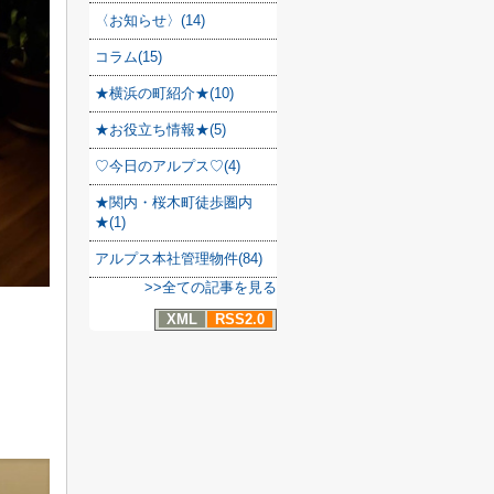
〈お知らせ〉(14)
コラム(15)
★横浜の町紹介★(10)
★お役立ち情報★(5)
♡今日のアルプス♡(4)
★関内・桜木町徒歩圏内
★(1)
アルプス本社管理物件(84)
>>全ての記事を見る
XML
RSS2.0