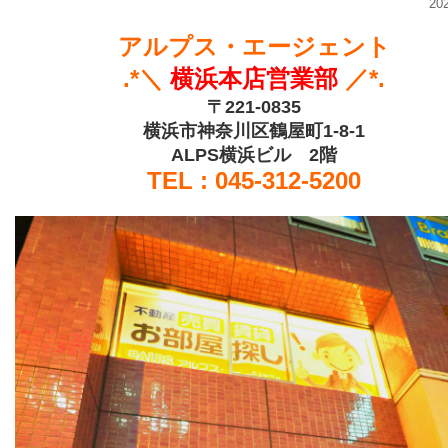
20
アルプス・エージェント
.*＼
横
浜
本
店営業部
／*.
〒221-0835
横浜市神奈川区鶴屋町1-8-1
ALPS横浜ビル 2階
TEL : 045-312-5200