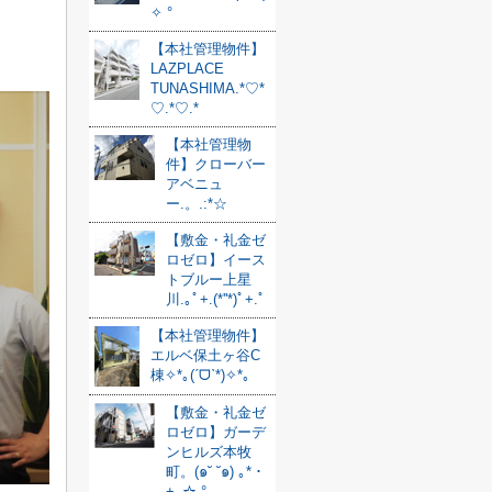
✧ °
【本社管理物件】
LAZPLACE
TUNASHIMA.*♡*
♡.*♡.*
【本社管理物
件】クローバー
アベニュ
ー.。.:*☆
【敷金・礼金ゼ
ロゼロ】イース
トブルー上星
川.｡ﾟ+.(*''*)ﾟ+.ﾟ
【本社管理物件】
エルベ保土ヶ谷C
棟✧*｡(ˊᗜˋ*)✧*｡
【敷金・礼金ゼ
ロゼロ】ガーデ
ンヒルズ本牧
町。(๑˘ ˘๑) ｡*・
+｡☆ °