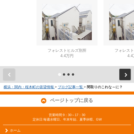
フォレストヒルズ別所
フォレスト
4.4万円
4.
横浜・関内・桜木町の賃貸情報
>
ブログ記事一覧
>
間取りのこれな～に？
ページトップに戻る
営業時間:9：30～17：30
定休日:毎週水曜日、年末年始、夏季休暇、GW
ホーム