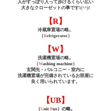
人がすっぽり入って
歩けるくらい広い
大きなクローゼットの事です!(^^)!
【R】
冷蔵庫置場の略。
（
R
efrigerator
）
【W】
洗濯機置場の略。
（
W
ashing machine
）
玄関先・バルコニー・室内に
洗濯機置場が完備されているお部屋に
良く用いられています。
【UB】
（
U
nit 
B
us）の略。