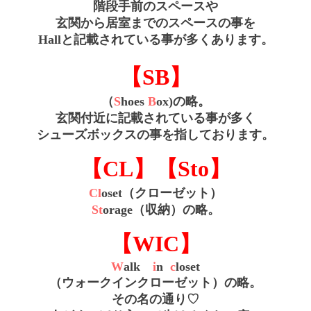
階段手前のスペースや
玄関から居室までのスペースの事を
Hallと記載されている事が多くあります。
【SB】
（
S
hoes
B
ox)の略。
玄関付近に記載されている事が多く
シューズボックスの事を指しております。
【CL】【Sto】
Cl
oset（クローゼット）
St
orage（収納）の略。
【WIC】
W
alk
i
n
c
loset
（ウォークインクローゼット）の略。
その名の通り♡