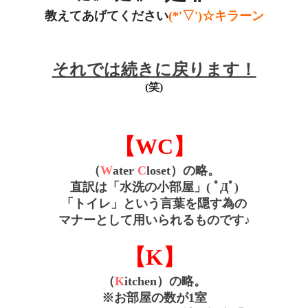
教えてあげてください
(*'▽')☆キラーン
それでは続きに戻ります！
(笑)
【WC】
（
W
ater
C
loset）の略。
直訳は
「水洗の小部屋」( ﾟДﾟ)
「トイレ」という言葉を隠す為の
マナーとして用いられ
るものです♪
【K】
（
K
itchen）の略。
※お部屋の数が1室