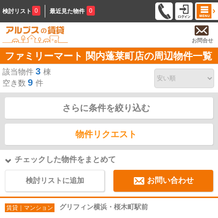
0
0
検討リスト
最近見た物件
お問合せ
ファミリーマート 関内蓬莱町店の周辺物件一覧
3
該当物件
棟
9
空き数
件
さらに条件を絞り込む
物件リクエスト
チェックした物件をまとめて
検討リストに追加
お問い合わせ
グリフィン横浜・桜木町駅前
賃貸｜マンション