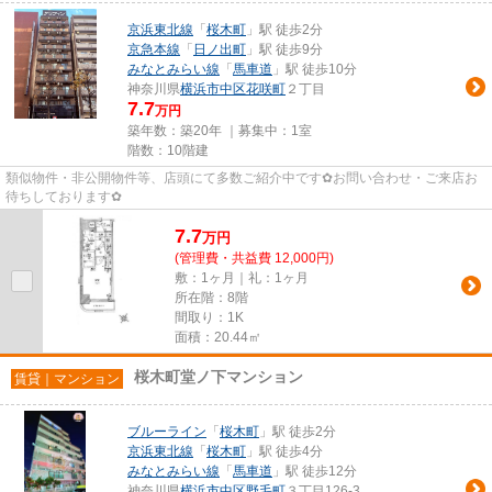
京浜東北線
「
桜木町
」駅 徒歩2分
京急本線
「
日ノ出町
」駅 徒歩9分
みなとみらい線
「
馬車道
」駅 徒歩10分
神奈川県
横浜市中区
花咲町
２丁目
7.7
万円
築年数：築20年 ｜募集中：
1室
階数：10階建
類似物件・非公開物件等、店頭にて多数ご紹介中です✿お問い合わせ・ご来店お
待ちしております✿
7.7
万
円
(管理費・共益費 12,000円)
敷：1ヶ月｜礼：1ヶ月
所在階：8階
間取り：1K
面積：20.44㎡
桜木町堂ノ下マンション
賃貸｜マンション
ブルーライン
「
桜木町
」駅 徒歩2分
京浜東北線
「
桜木町
」駅 徒歩4分
みなとみらい線
「
馬車道
」駅 徒歩12分
神奈川県
横浜市中区
野毛町
３丁目126-3