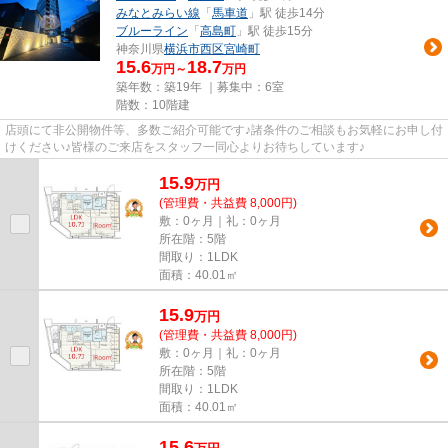
みなとみらい線
「
馬車道
」駅 徒歩14分
ブルーライン
「
高島町
」駅 徒歩15分
神奈川県
横浜市西区
宮崎町
15.6
18.7
万円～
万円
築年数：築19年 ｜募集中：
6室
階数：10階建
店頭にて非公開物件等、多数ご紹介可能です♪諸条件のご相談もお気軽にお申し付
けください♪皆様のご来店をスタッフ一同心よりお待ちしています♪
15.9
万
円
(管理費・共益費 8,000円)
敷：0ヶ月｜礼：0ヶ月
所在階：5階
間取り：1LDK
面積：40.01㎡
15.9
万
円
(管理費・共益費 8,000円)
敷：0ヶ月｜礼：0ヶ月
所在階：5階
間取り：1LDK
面積：40.01㎡
15.6