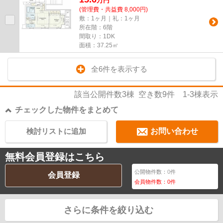
万
円
(管理費・共益費 8,000円)
敷：1ヶ月｜礼：1ヶ月
所在階：6階
間取り：1DK
面積：37.25㎡
全6件を表示する
該当公開件数
3
棟 空き数
9
件
1-3
棟表示
チェックした物件をまとめて
検討リストに追加
お問い合わせ
無料会員登録はこちら
公開物件数：
0
件
会員登録
会員物件数：
0
件
さらに条件を絞り込む