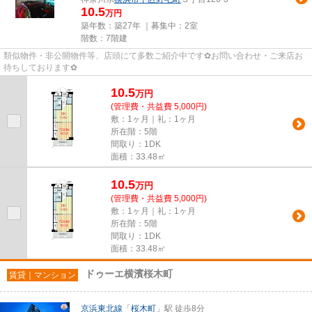
10.5
万円
築年数：築27年 ｜募集中：
2室
階数：7階建
類似物件・非公開物件等、店頭にて多数ご紹介中です✿お問い合わせ・ご来店お
待ちしております✿
10.5
万
円
(管理費・共益費 5,000円)
敷：1ヶ月｜礼：1ヶ月
所在階：5階
間取り：1DK
面積：33.48㎡
10.5
万
円
(管理費・共益費 5,000円)
敷：1ヶ月｜礼：1ヶ月
所在階：5階
間取り：1DK
面積：33.48㎡
ドゥーエ横濱桜木町
賃貸｜マンション
京浜東北線
「
桜木町
」駅 徒歩8分