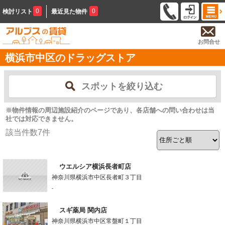
0
0
検討リスト
最近見た物件
お問合せ
横浜市中区のドラッグストア
スポットを絞り込む
※物件情報の周辺施設紹介のページであり、各店舗への問い合わせは当
社では対応できません。
該当件数
7
件
ウエルシア横浜長者町店
神奈川県横浜市中区長者町３丁目
-
スギ薬局 関内店
神奈川県横浜市中区常盤町１丁目