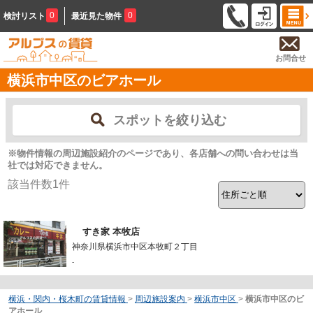
0
0
検討リスト
最近見た物件
お問合せ
横浜市中区のビアホール
スポットを絞り込む
※物件情報の周辺施設紹介のページであり、各店舗への問い合わせは当
社では対応できません。
該当件数
1
件
すき家 本牧店
神奈川県横浜市中区本牧町２丁目
-
横浜・関内・桜木町の賃貸情報
>
周辺施設案内
>
横浜市中区
>
横浜市中区のビ
アホール