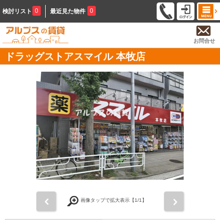
0
0
検討リスト
最近見た物件
お問合せ
ドラッグストアスマイル 本牧店
前
次
画像タップで拡大表示【
1
/1】