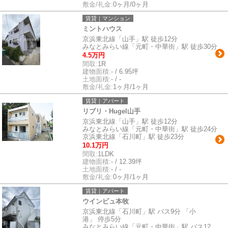
敷金/礼金:
0ヶ月/0ヶ月
賃貸｜マンション
ミントハウス
京浜東北線「山手」駅 徒歩12分
みなとみらい線「元町・中華街」駅 徒歩30分
4.5万円
間取:
1R
建物面積:
- / 6.95坪
土地面積:
- / -
敷金/礼金:
1ヶ月/1ヶ月
賃貸｜アパート
リブリ・Hugel山手
京浜東北線「山手」駅 徒歩12分
みなとみらい線「元町・中華街」駅 徒歩24分
京浜東北線「石川町」駅 徒歩23分
10.1万円
間取:
1LDK
建物面積:
- / 12.39坪
土地面積:
- / -
敷金/礼金:
0ヶ月/1ヶ月
賃貸｜アパート
ウインビュ本牧
京浜東北線「石川町」駅 バス9分 「小
港」 停歩5分
みなとみらい線「元町・中華街」駅 バス12