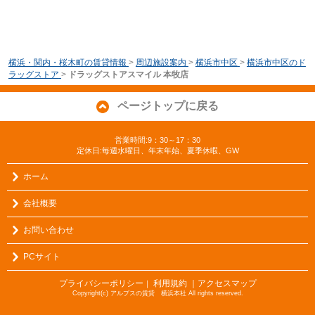
横浜・関内・桜木町の賃貸情報
>
周辺施設案内
>
横浜市中区
>
横浜市中区のド
ラッグストア
>
ドラッグストアスマイル 本牧店
ページトップに戻る
営業時間:9：30～17：30
定休日:毎週水曜日、年末年始、夏季休暇、GW
ホーム
会社概要
お問い合わせ
PCサイト
プライバシーポリシー
利用規約
｜アクセスマップ
｜
Copyright(c) アルプスの賃貸 横浜本社 All rights reserved.