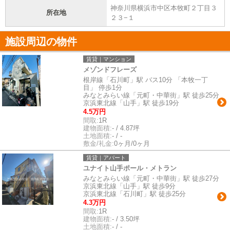
神奈川県横浜市中区本牧町２丁目３
所在地
２３−１
施設周辺の物件
賃貸｜マンション
メゾンドフレーズ
根岸線「石川町」駅 バス10分 「本牧一丁
目」 停歩1分
みなとみらい線「元町・中華街」駅 徒歩25分
京浜東北線「山手」駅 徒歩19分
4.5万円
間取:
1R
建物面積:
- / 4.87坪
土地面積:
- / -
敷金/礼金:
0ヶ月/0ヶ月
賃貸｜アパート
ユナイト山手ポール・メトラン
みなとみらい線「元町・中華街」駅 徒歩27分
京浜東北線「山手」駅 徒歩9分
京浜東北線「石川町」駅 徒歩25分
4.3万円
間取:
1R
建物面積:
- / 3.50坪
土地面積:
- / -