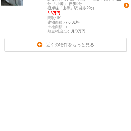
分 「小港」 停歩9分
根岸線「山手」駅 徒歩29分
3.3万円
間取:
1K
建物面積:
- / 6.01坪
土地面積:
- / -
敷金/礼金:
1ヶ月/0万円
近くの物件をもっと見る