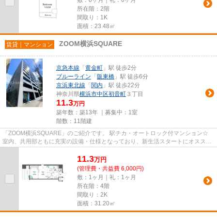
所在階：2階
間取り：1K
面積：23.48㎡
ZOOM横浜SQUARE
賃貸｜マンション
京急本線
「
黄金町
」駅 徒歩2分
ブルーライン
「
阪東橋
」駅 徒歩6分
京浜東北線
「
関内
」駅 徒歩22分
神奈川県
横浜市中区
初音町
３丁目
11.3
万円
築年数：築13年 ｜募集中：
1室
階数：11階建
「ZOOM横浜SQUARE」のご紹介です。 駅チカ・オートロック付マンション☆
室内、共用部ともに充実の設備・仕様となっており、新生活スタートにオススメ
の1部屋☆ 近隣には日用品店や飲食...
11.3
万
円
(管理費・共益費 6,000円)
敷：1ヶ月｜礼：1ヶ月
所在階：4階
間取り：2K
面積：31.20㎡