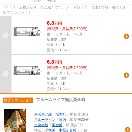
「アドリーム横浜初音」のご紹介です。 オートロック・管理人常駐・都市ガス・
RCマンション！！
6.8
万
円
(管理費・共益費 7,500円)
敷：1ヶ月｜礼：1ヶ月
所在階：3階
間取り：1K
面積：21.84㎡
6.8
万
円
(管理費・共益費 7,500円)
敷：1ヶ月｜礼：1ヶ月
所在階：3階
間取り：1K
面積：21.84㎡
ブルームライフ横浜黄金町
賃貸｜マンション
京浜東北線
「
桜木町
」駅 徒歩18分
ブルーライン
「
関内
」駅 徒歩22分
京急本線
「
黄金町
」駅 徒歩2分
神奈川県
横浜市中区
初音町
３丁目