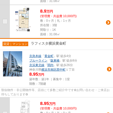
面積：31.08㎡
8.9
万
円
(管理費・共益費 10,000円)
敷：0ヶ月｜礼：1ヶ月
所在階：3階
間取り：1K
面積：31.08㎡
ラフィスタ横浜黄金町
賃貸｜マンション
京急本線
「
黄金町
」駅 徒歩4分
ブルーライン
「
阪東橋
」駅 徒歩8分
京浜東北線
「
関内
」駅 徒歩26分
神奈川県
横浜市南区
西中町
１丁目
8.95
万円
築年数：築1年 ｜募集中：
1室
階数：7階建
類似物件・非公開物件等、店頭にて多数ご紹介中です✿お問い合わせ・ご来店お
待ちしております✿
8.95
万
円
(管理費・共益費 10,000円)
敷：0ヶ月｜礼：0ヶ月