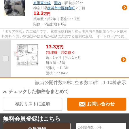
京浜東北線
「
関内
」駅 徒歩21分
神奈川県
横浜市中区
初音町
２丁目
13.3
万円
築年数：築2年 ｜募集中：
1室
階数：5階建 地下1階
「ダリア横浜」のご紹介です。 複数沿線利用可能☆南東向き角部屋☆ネット使用
料無料☆ 買い物施設や飲食店が近隣に充実する便利な立地。 オートロックで女性
の一人暮らしも安心です。 追...
13.3
万
円
(管理費・共益費 -)
敷：1ヶ月｜礼：1ヶ月
所在階：3階
間取り：1LDK
面積：27.84㎡
該当公開件数
10
棟 空き数
15
件
1-10
棟表示
チェックした物件をまとめて
検討リストに追加
お問い合わせ
無料会員登録はこちら
公開物件数：
0
件