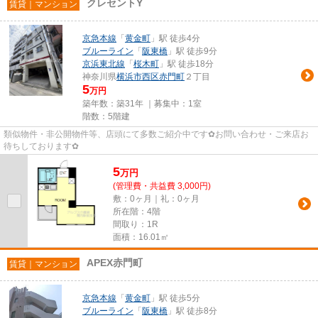
クレセントY
賃貸｜マンション
京急本線
「
黄金町
」駅 徒歩4分
ブルーライン
「
阪東橋
」駅 徒歩9分
京浜東北線
「
桜木町
」駅 徒歩18分
神奈川県
横浜市西区
赤門町
２丁目
5
万円
築年数：築31年 ｜募集中：
1室
階数：5階建
類似物件・非公開物件等、店頭にて多数ご紹介中です✿お問い合わせ・ご来店お
待ちしております✿
5
万
円
(管理費・共益費 3,000円)
敷：0ヶ月｜礼：0ヶ月
所在階：4階
間取り：1R
面積：16.01㎡
APEX赤門町
賃貸｜マンション
京急本線
「
黄金町
」駅 徒歩5分
ブルーライン
「
阪東橋
」駅 徒歩8分