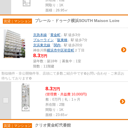
間取り：1K
面積：26.95㎡
プレール・ドゥーク横浜SOUTH Maison Loire
賃貸｜マンション
京急本線
「
黄金町
」駅 徒歩3分
ブルーライン
「
阪東橋
」駅 徒歩7分
京浜東北線
「
関内
」駅 徒歩20分
神奈川県
横浜市中区
初音町
２丁目
8.3
万円
築年数：築18年 ｜募集中：
1室
階数：11階建
類似物件・非公開物件等、店頭にて多数ご紹介中です✿お問い合わせ・ご来店お
待ちしております✿
8.3
万
円
(管理費・共益費 10,000円)
敷：0万円｜礼：1ヶ月
所在階：2階
間取り：1K
面積：23.65㎡
クリオ黄金町弐番館
賃貸｜マンション