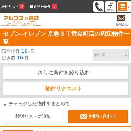
0
0
検討リスト
最近見た物件
お問合せ
セブン‐イレブン 京急ＳＴ黄金町店の周辺物件一
覧
10
該当物件
棟
15
空き数
件
さらに条件を絞り込む
物件リクエスト
チェックした物件をまとめて
検討リストに追加
お問い合わせ