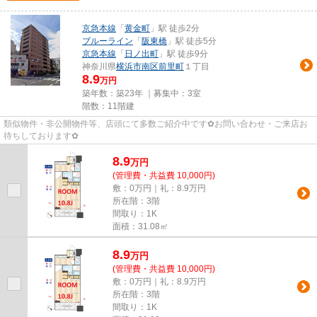
京急本線
「
黄金町
」駅 徒歩2分
ブルーライン
「
阪東橋
」駅 徒歩5分
京急本線
「
日ノ出町
」駅 徒歩9分
神奈川県
横浜市南区
前里町
１丁目
8.9
万円
築年数：築23年 ｜募集中：
3室
階数：11階建
類似物件・非公開物件等、店頭にて多数ご紹介中です✿お問い合わせ・ご来店お
待ちしております✿
8.9
万
円
(管理費・共益費 10,000円)
敷：0万円｜礼：8.9万円
所在階：3階
間取り：1K
面積：31.08㎡
8.9
万
円
(管理費・共益費 10,000円)
敷：0万円｜礼：8.9万円
所在階：3階
間取り：1K