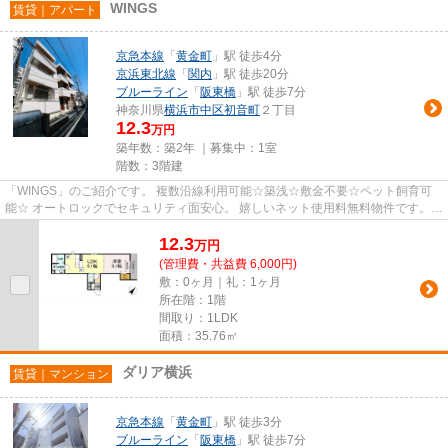
WINGS
賃貸｜アパート
京急本線
「
黄金町
」駅 徒歩4分
京浜東北線
「
関内
」駅 徒歩20分
ブルーライン
「
阪東橋
」駅 徒歩7分
神奈川県
横浜市中区
初音町
２丁目
12.3
万円
築年数：築2年 ｜募集中：
1室
階数：3階建
「WINGS」のご紹介です。 複数沿線利用可能☆築浅☆敷金不要☆ペット飼育可
能☆ オートロックでセキュリティ面安心。 嬉しいネット使用料無料物件です。
買い物施設や飲食店が近隣に充実す...
12.3
万
円
(管理費・共益費 6,000円)
敷：0ヶ月｜礼：1ヶ月
所在階：1階
間取り：1LDK
面積：35.76㎡
ダリア横浜
賃貸｜マンション
京急本線
「
黄金町
」駅 徒歩3分
ブルーライン
「
阪東橋
」駅 徒歩7分