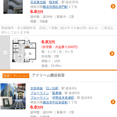
京浜東北線
「
桜木町
」駅 徒歩20分
神奈川県
横浜市西区
赤門町
２丁目
6.8
万円
築年数：築34年 ｜募集中：
1室
階数：5階建
類似物件・非公開物件等、店頭にて多数ご紹介中です✿お問い合わせ・ご来店お
待ちしております✿
6.8
万
円
(管理費・共益費 5,000円)
敷：1ヶ月｜礼：0ヶ月
所在階：2階
間取り：1DK
面積：24.69㎡
アドリーム横浜初音
賃貸｜マンション
京急本線
「
日ノ出町
」駅 徒歩4分
ブルーライン
「
阪東橋
」駅 徒歩6分
ブルーライン
「
伊勢佐木長者町
」駅 徒歩9分
神奈川県
横浜市中区
初音町
１丁目
6.8
万円
築年数：築33年 ｜募集中：
2室
階数：10階建