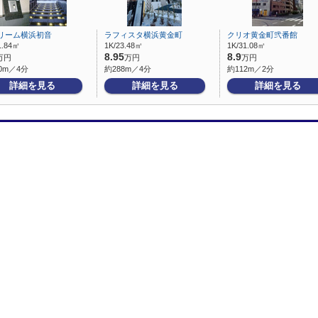
リーム横浜初音
ラフィスタ横浜黄金町
クリオ黄金町弐番館
1.84㎡
1K/23.48㎡
1K/31.08㎡
8.95
8.9
万円
万円
万円
0m／4分
約288m／4分
約112m／2分
詳細を見る
詳細を見る
詳細を見る