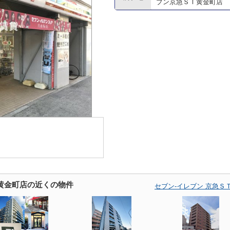
ブン京急ＳＴ黄金町店
Ｔ黄金町店の近くの物件
セブン‐イレブン 京急