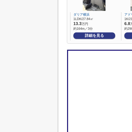
ダリア横浜
アド
1LDK/27.84㎡
1K/2
13.3
6.8
万円
約164m／3分
約29
詳細を見る