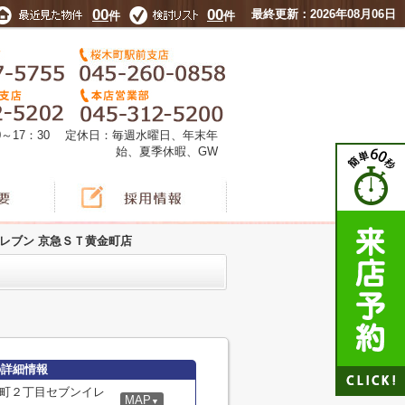
00
00
最終更新：2026年08月06日
件
件
0～17：30 定休日：毎週水曜日、年末年
始、夏季休暇、GW
イレブン 京急ＳＴ黄金町店
の詳細情報
町２丁目セブンイレ
MAP
▼