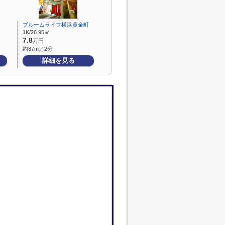
ブルームライフ横浜黄金町
1K/26.95㎡
7.8
万円
約87m／2分
詳細を見る