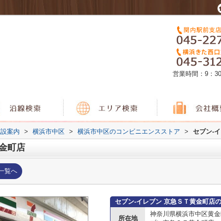
営業時間：9：3
施設案内
>
横浜市中区
>
横浜市中区のコンビニエンスストア
>
セブン‐
黄金町店
一覧へ
セブン‐イレブン 京急ＳＴ黄金町店
神奈川県横浜市中区黄金
所在地