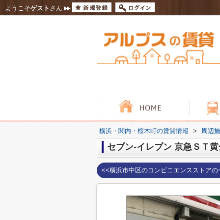
ようこそ
ゲスト
さん
横浜・関内・桜木町の賃貸情報
>
周辺
セブン‐イレブン 京急ＳＴ
<<横浜市中区のコンビニエンスストアの