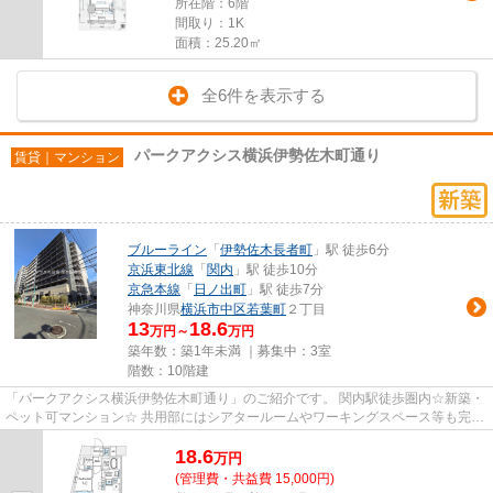
所在階：6階
間取り：1K
面積：25.20㎡
全6件を表示する
パークアクシス横浜伊勢佐木町通り
賃貸｜マンション
ブルーライン
「
伊勢佐木長者町
」駅 徒歩6分
京浜東北線
「
関内
」駅 徒歩10分
京急本線
「
日ノ出町
」駅 徒歩7分
神奈川県
横浜市中区
若葉町
２丁目
13
18.6
万円～
万円
築年数：築1年未満 ｜募集中：
3室
階数：10階建
「パークアクシス横浜伊勢佐木町通り」のご紹介です。 関内駅徒歩圏内☆新築・
ペット可マンション☆ 共用部にはシアタールームやワーキングスペース等も完備
しております。 【オンライン...
18.6
万
円
(管理費・共益費 15,000円)