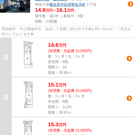
神奈川県
横浜市中区
伊勢佐木町
３丁目
14.6
16.1
万円～
万円
築年数：築1年 ｜募集中：
8室
階数：15階建
類似物件・非公開物件等、店頭にて多数ご紹介中です✿お問い合わせ・ご来店お
待ちしております✿
14.6
万
円
(管理費・共益費 15,000円)
敷：1ヶ月｜礼：0ヶ月
所在階：8階
間取り：1K
面積：36.66㎡
15.1
万
円
(管理費・共益費 15,000円)
敷：1ヶ月｜礼：0ヶ月
所在階：8階
間取り：1LDK
面積：36.63㎡
15.3
万
円
(管理費・共益費 15,000円)