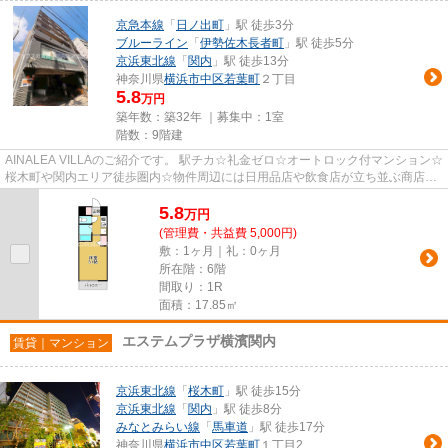
京急本線
「
日ノ出町
」駅 徒歩3分
ブルーライン
「
伊勢佐木長者町
」駅 徒歩5分
京浜東北線
「
関内
」駅 徒歩13分
神奈川県
横浜市中区
若葉町
２丁目
5.8
万円
築年数：築32年 ｜募集中：
1室
階数：9階建
AINALEA VILLAのご紹介です。 駅チカ☆礼金ゼロ☆オートロック付マンション☆
桜木町や関内エリア徒歩圏内☆物件周辺には日用品店や飲食店が立ち並ぶ商店街
もあり、利便性に優れた立地です...
5.8
万
円
(管理費・共益費 5,000円)
敷：1ヶ月｜礼：0ヶ月
所在階：6階
間取り：1R
面積：17.85㎡
エステムプラザ横濱関内
賃貸｜マンション
京浜東北線
「
桜木町
」駅 徒歩15分
京浜東北線
「
関内
」駅 徒歩8分
みなとみらい線
「
馬車道
」駅 徒歩17分
神奈川県
横浜市中区
若葉町
１丁目2