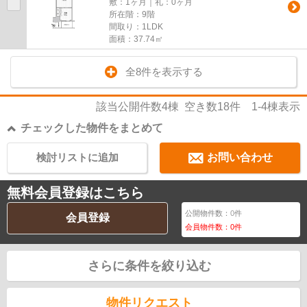
敷：1ヶ月｜礼：0ヶ月
所在階：9階
間取り：1LDK
面積：37.74㎡
全8件を表示する
該当公開件数
4
棟 空き数
18
件
1-4
棟表示
チェックした物件をまとめて
検討リストに追加
お問い合わせ
無料会員登録はこちら
公開物件数：
0
件
会員登録
会員物件数：
0
件
さらに条件を絞り込む
物件リクエスト