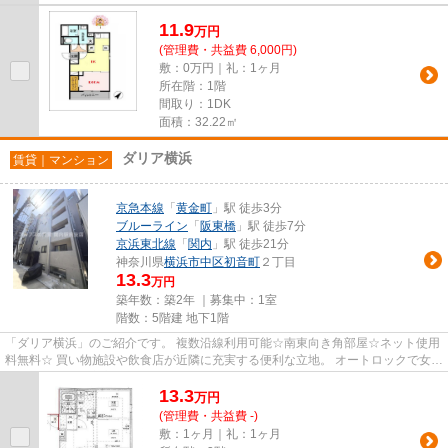
11.9
万
円
(管理費・共益費 6,000円)
敷：0万円｜礼：1ヶ月
所在階：1階
間取り：1DK
面積：32.22㎡
ダリア横浜
賃貸｜マンション
京急本線
「
黄金町
」駅 徒歩3分
ブルーライン
「
阪東橋
」駅 徒歩7分
京浜東北線
「
関内
」駅 徒歩21分
神奈川県
横浜市中区
初音町
２丁目
13.3
万円
築年数：築2年 ｜募集中：
1室
階数：5階建 地下1階
「ダリア横浜」のご紹介です。 複数沿線利用可能☆南東向き角部屋☆ネット使用
料無料☆ 買い物施設や飲食店が近隣に充実する便利な立地。 オートロックで女性
の一人暮らしも安心です。 追...
13.3
万
円
(管理費・共益費 -)
敷：1ヶ月｜礼：1ヶ月