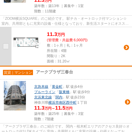
万円
築年数：築13年 ｜募集中：
1室
階数：11階建
「ZOOM横浜SQUARE」のご紹介です。 駅チカ・オートロック付マンション☆
室内、共用部ともに充実の設備・仕様となっており、新生活スタートにオススメ
の1部屋☆ 近隣には日用品店や飲食...
11.3
万
円
(管理費・共益費 6,000円)
敷：1ヶ月｜礼：1ヶ月
所在階：4階
間取り：2K
面積：31.20㎡
アークプラザ三春台
賃貸｜マンション
京急本線
「
黄金町
」駅 徒歩4分
ブルーライン
「
阪東橋
」駅 徒歩9分
京浜東北線
「
関内
」駅 徒歩23分
神奈川県
横浜市南区
西中町
１丁目
11.3
11.5
万円～
万円
築年数：築25年 ｜募集中：
3室
階数：7階建
「アークプラザ三春台」のご紹介です。 関内・桜木町エリアのアクセス良好☆オ
ートロック付1LDKタイプ☆ 室内・共用部ともに充実の設備・仕様となってお