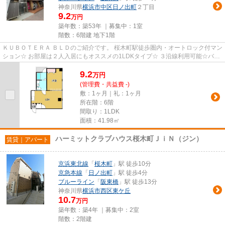
神奈川県
横浜市中区
日ノ出町
２丁目
9.2
万円
築年数：築53年 ｜募集中：
1室
階数：6階建 地下1階
ＫＵＢＯＴＥＲＡ ＢＬＤのご紹介です。 桜木町駅徒歩圏内・オートロック付マン
ション☆ お部屋は２人入居にもオススメの1LDKタイプ☆ ３沿線利用可能☆バス
便も豊富で多方面へのアクセス...
9.2
万
円
(管理費・共益費 -)
敷：1ヶ月｜礼：1ヶ月
所在階：6階
間取り：1LDK
面積：41.98㎡
ハーミットクラブハウス桜木町ＪｉＮ（ジン）
賃貸｜アパート
京浜東北線
「
桜木町
」駅 徒歩10分
京急本線
「
日ノ出町
」駅 徒歩4分
ブルーライン
「
阪東橋
」駅 徒歩13分
神奈川県
横浜市西区
東ケ丘
10.7
万円
築年数：築4年 ｜募集中：
2室
階数：2階建