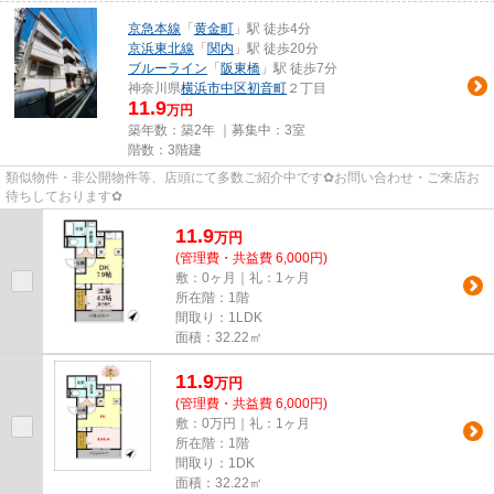
京急本線
「
黄金町
」駅 徒歩4分
京浜東北線
「
関内
」駅 徒歩20分
ブルーライン
「
阪東橋
」駅 徒歩7分
神奈川県
横浜市中区
初音町
２丁目
11.9
万円
築年数：築2年 ｜募集中：
3室
階数：3階建
類似物件・非公開物件等、店頭にて多数ご紹介中です✿お問い合わせ・ご来店お
待ちしております✿
11.9
万
円
(管理費・共益費 6,000円)
敷：0ヶ月｜礼：1ヶ月
所在階：1階
間取り：1LDK
面積：32.22㎡
11.9
万
円
(管理費・共益費 6,000円)
敷：0万円｜礼：1ヶ月
所在階：1階
間取り：1DK
面積：32.22㎡