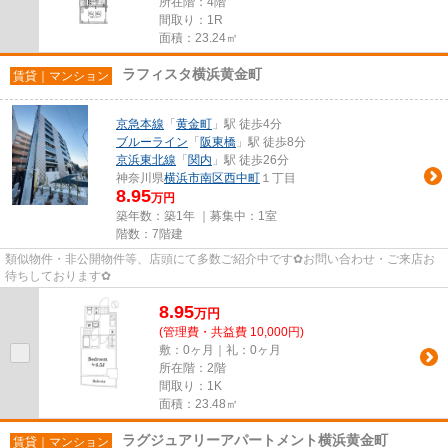
所在階：4階
間取り：1R
面積：23.24㎡
ラフィスタ横浜黄金町
賃貸｜マンション
京急本線
「
黄金町
」駅 徒歩4分
ブルーライン
「
阪東橋
」駅 徒歩8分
京浜東北線
「
関内
」駅 徒歩26分
神奈川県
横浜市南区
西中町
１丁目
8.95
万円
築年数：築1年 ｜募集中：
1室
階数：7階建
類似物件・非公開物件等、店頭にて多数ご紹介中です✿お問い合わせ・ご来店お
待ちしております✿
8.95
万
円
(管理費・共益費 10,000円)
敷：0ヶ月｜礼：0ヶ月
所在階：2階
間取り：1K
面積：23.48㎡
ラグジュアリーアパートメント横浜黄金町
賃貸｜マンション