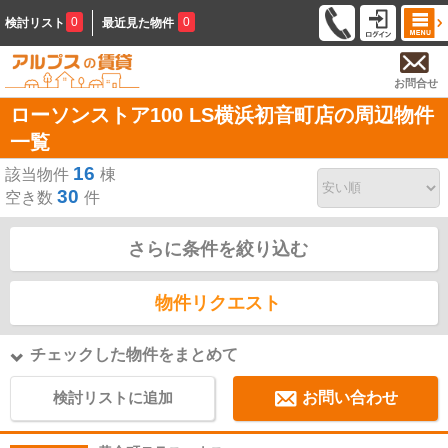
0
0
検討リスト
最近見た物件
お問合せ
ローソンストア100 LS横浜初音町店の周辺物件
一覧
16
該当物件
棟
30
空き数
件
さらに条件を絞り込む
物件リクエスト
チェックした物件をまとめて
検討リストに追加
お問い合わせ