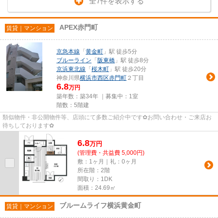
全7件を表示する
APEX赤門町
賃貸｜マンション
京急本線
「
黄金町
」駅 徒歩5分
ブルーライン
「
阪東橋
」駅 徒歩8分
京浜東北線
「
桜木町
」駅 徒歩20分
神奈川県
横浜市西区
赤門町
２丁目
6.8
万円
築年数：築34年 ｜募集中：
1室
階数：5階建
類似物件・非公開物件等、店頭にて多数ご紹介中です✿お問い合わせ・ご来店お
待ちしております✿
6.8
万
円
(管理費・共益費 5,000円)
敷：1ヶ月｜礼：0ヶ月
所在階：2階
間取り：1DK
面積：24.69㎡
ブルームライフ横浜黄金町
賃貸｜マンション