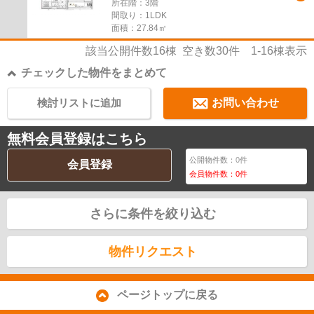
所在階：3階
間取り：1LDK
面積：27.84㎡
該当公開件数
16
棟 空き数
30
件
1-16
棟表示
チェックした物件をまとめて
検討リストに追加
お問い合わせ
無料会員登録はこちら
公開物件数：
0
件
会員登録
会員物件数：
0
件
さらに条件を絞り込む
物件リクエスト
ページトップに戻る