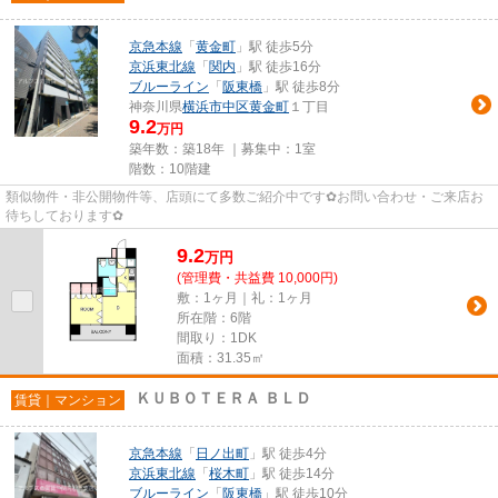
京急本線
「
黄金町
」駅 徒歩5分
京浜東北線
「
関内
」駅 徒歩16分
ブルーライン
「
阪東橋
」駅 徒歩8分
神奈川県
横浜市中区
黄金町
１丁目
9.2
万円
築年数：築18年 ｜募集中：
1室
階数：10階建
類似物件・非公開物件等、店頭にて多数ご紹介中です✿お問い合わせ・ご来店お
待ちしております✿
9.2
万
円
(管理費・共益費 10,000円)
敷：1ヶ月｜礼：1ヶ月
所在階：6階
間取り：1DK
面積：31.35㎡
ＫＵＢＯＴＥＲＡ ＢＬＤ
賃貸｜マンション
京急本線
「
日ノ出町
」駅 徒歩4分
京浜東北線
「
桜木町
」駅 徒歩14分
ブルーライン
「
阪東橋
」駅 徒歩10分