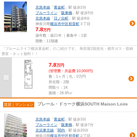
京急本線
「
黄金町
」駅 徒歩2分
ブルーライン
「
阪東橋
」駅 徒歩5分
京急本線
「
日ノ出町
」駅 徒歩9分
神奈川県
横浜市中区
初音町
３丁目
7.8
万円
築年数：築21年 ｜募集中：
1室
階数：11階建
「ブルームライフ横浜黄金町」のご紹介です。 角部屋2面採光・都市ガス・収納
豊富・ネット無料！！
7.8
万
円
(管理費・共益費 10,000円)
敷：1ヶ月｜礼：0万円
所在階：2階
間取り：1K
面積：26.95㎡
プレール・ドゥーク横浜SOUTH Maison Loire
賃貸｜マンション
京急本線
「
黄金町
」駅 徒歩3分
ブルーライン
「
阪東橋
」駅 徒歩7分
京浜東北線
「
関内
」駅 徒歩20分
神奈川県
横浜市中区
初音町
２丁目