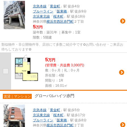
京急本線
「
黄金町
」駅 徒歩4分
ブルーライン
「
阪東橋
」駅 徒歩9分
京浜東北線
「
桜木町
」駅 徒歩18分
神奈川県
横浜市西区
赤門町
２丁目
5
万円
築年数：築31年 ｜募集中：
1室
階数：5階建
類似物件・非公開物件等、店頭にて多数ご紹介中です✿お問い合わせ・ご来店お
待ちしております✿
5
万
円
(管理費・共益費 3,000円)
敷：0ヶ月｜礼：0ヶ月
所在階：4階
間取り：1R
面積：16.01㎡
グローバルハイツ赤門
賃貸｜マンション
京急本線
「
黄金町
」駅 徒歩5分
京浜東北線
「
桜木町
」駅 徒歩17分
ブルーライン
「
阪東橋
」駅 徒歩8分
神奈川県
横浜市西区
赤門町
２丁目