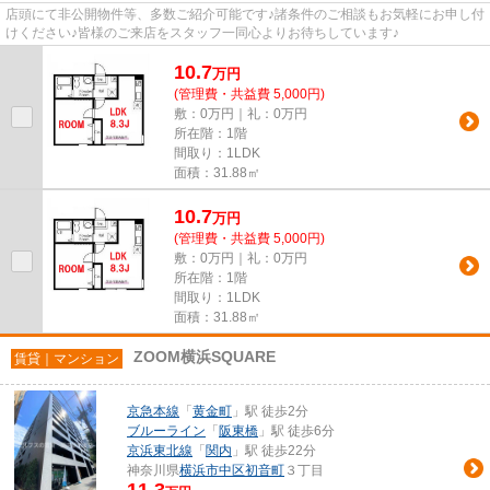
店頭にて非公開物件等、多数ご紹介可能です♪諸条件のご相談もお気軽にお申し付
けください♪皆様のご来店をスタッフ一同心よりお待ちしています♪
10.7
万
円
(管理費・共益費 5,000円)
敷：0万円｜礼：0万円
所在階：1階
間取り：1LDK
面積：31.88㎡
10.7
万
円
(管理費・共益費 5,000円)
敷：0万円｜礼：0万円
所在階：1階
間取り：1LDK
面積：31.88㎡
ZOOM横浜SQUARE
賃貸｜マンション
京急本線
「
黄金町
」駅 徒歩2分
ブルーライン
「
阪東橋
」駅 徒歩6分
京浜東北線
「
関内
」駅 徒歩22分
神奈川県
横浜市中区
初音町
３丁目
11.3