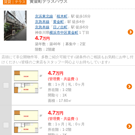
黄金町テラスハウス
賃貸｜テラス
京浜東北線
「
桜木町
」駅 徒歩16分
京急本線
「
黄金町
」駅 徒歩4分
京急本線
「
日ノ出町
」駅 徒歩6分
神奈川県
横浜市中区
黄金町
１丁目
4.7
万円
築年数：築46年 ｜募集中：
2室
階数：2階建
店頭にて非公開物件等、多数ご紹介可能です♪諸条件のご相談もお気軽にお申し付
けください♪皆様のご来店をスタッフ一同心よりお待ちしています♪
4.7
万
円
(管理費・共益費 -)
敷：1ヶ月｜礼：0ヶ月
所在階：1-2階
間取り：1K
面積：17.60㎡
4.7
万
円
(管理費・共益費 -)
敷：1ヶ月｜礼：0ヶ月
所在階：1-2階
間取り：1K