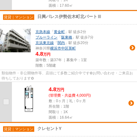
面積：17.60㎡
日興パレス伊勢佐木町北パートⅢ
賃貸｜マンション
京急本線
「
黄金町
」駅 徒歩2分
ブルーライン
「
阪東橋
」駅 徒歩7分
京浜東北線
「
関内
」駅 徒歩20分
神奈川県
横浜市中区
英町
4.8
万円
築年数：築37年 ｜募集中：
1室
階数：5階建
類似物件・非公開物件等、店頭にて多数ご紹介中です✿お問い合わせ・ご来店お
待ちしております✿
4.8
万
円
(管理費・共益費 4,000円)
敷：0ヶ月｜礼：0ヶ月
所在階：1階
間取り：1K
面積：16.64㎡
クレセントY
賃貸｜マンション