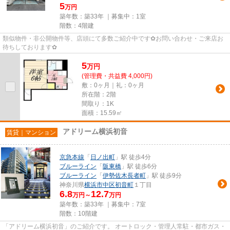
5
万円
築年数：築33年 ｜募集中：
1室
階数：4階建
類似物件・非公開物件等、店頭にて多数ご紹介中です✿お問い合わせ・ご来店お
待ちしております✿
5
万
円
(管理費・共益費 4,000円)
敷：0ヶ月｜礼：0ヶ月
所在階：2階
間取り：1K
面積：15.59㎡
アドリーム横浜初音
賃貸｜マンション
京急本線
「
日ノ出町
」駅 徒歩4分
ブルーライン
「
阪東橋
」駅 徒歩6分
ブルーライン
「
伊勢佐木長者町
」駅 徒歩9分
神奈川県
横浜市中区
初音町
１丁目
6.8
12.7
万円～
万円
築年数：築33年 ｜募集中：
7室
階数：10階建
「アドリーム横浜初音」のご紹介です。 オートロック・管理人常駐・都市ガス・