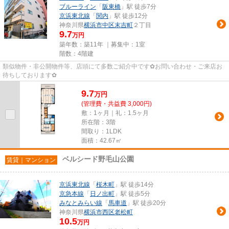
ブルーライン
「
阪東橋
」駅 徒歩7分
京浜東北線
「
関内
」駅 徒歩12分
神奈川県
横浜市中区
末吉町
２丁目
9.7
万円
築年数：築11年 ｜募集中：
1室
階数：4階建
類似物件・非公開物件等、店頭にて多数ご紹介中です✿お問い合わせ・ご来店お
待ちしております✿
9.7
万
円
(管理費・共益費 3,000円)
敷：1ヶ月｜礼：1.5ヶ月
所在階：3階
間取り：1LDK
面積：42.67㎡
ベルシード野毛山公園
賃貸｜マンション
京浜東北線
「
桜木町
」駅 徒歩14分
京急本線
「
日ノ出町
」駅 徒歩5分
みなとみらい線
「
馬車道
」駅 徒歩20分
神奈川県
横浜市西区
老松町
10.5
万円