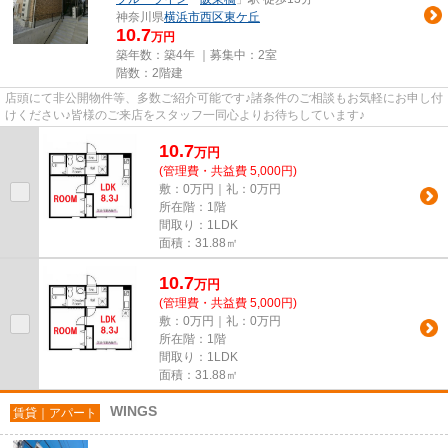
神奈川県
横浜市西区
東ケ丘
10.7
万円
築年数：築4年 ｜募集中：
2室
階数：2階建
店頭にて非公開物件等、多数ご紹介可能です♪諸条件のご相談もお気軽にお申し付
けください♪皆様のご来店をスタッフ一同心よりお待ちしています♪
10.7
万
円
(管理費・共益費 5,000円)
敷：0万円｜礼：0万円
所在階：1階
間取り：1LDK
面積：31.88㎡
10.7
万
円
(管理費・共益費 5,000円)
敷：0万円｜礼：0万円
所在階：1階
間取り：1LDK
面積：31.88㎡
WINGS
賃貸｜アパート