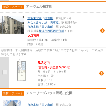
アーヴェル桜木町
賃貸｜アパート
京浜東北線
「
桜木町
」駅 徒歩19分
みなとみらい線
「
馬車道
」駅 徒歩25分
京急本線
「
日ノ出町
」駅 徒歩12分
神奈川県
横浜市西区
西戸部町
１丁目
5.3
万円
築年数：築11年 ｜募集中：
1室
階数：2階建
類似物件・非公開物件等、店頭にて多数ご紹介中です✿お問い合わせ・ご来店お
待ちしております✿
5.3
万
円
(管理費・共益費 5,000円)
敷：0ヶ月｜礼：0ヶ月
所在階：1階
間取り：1K
面積：17.85㎡
チャーリーズハウス野毛山公園
賃貸｜アパート
京急本線
「
日ノ出町
」駅 徒歩10分