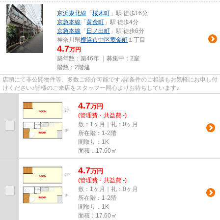
京浜東北線
「
桜木町
」駅 徒歩16分
京急本線
「
黄金町
」駅 徒歩4分
京急本線
「
日ノ出町
」駅 徒歩6分
神奈川県
横浜市中区
黄金町
１丁目
4.7
万円
築年数：築46年 ｜募集中：
2室
階数：2階建
店頭にて非公開物件等、多数ご紹介可能です♪諸条件のご相談もお気軽にお申し付
けください♪皆様のご来店をスタッフ一同心よりお待ちしています♪
4.7
万
円
(管理費・共益費 -)
敷：1ヶ月｜礼：0ヶ月
所在階：1-2階
間取り：1K
面積：17.60㎡
4.7
万
円
(管理費・共益費 -)
敷：1ヶ月｜礼：0ヶ月
所在階：1-2階
間取り：1K
面積：17.60㎡