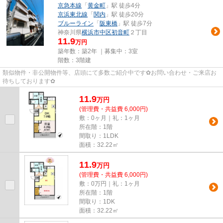
京急本線
「
黄金町
」駅 徒歩4分
京浜東北線
「
関内
」駅 徒歩20分
ブルーライン
「
阪東橋
」駅 徒歩7分
神奈川県
横浜市中区
初音町
２丁目
11.9
万円
築年数：築2年 ｜募集中：
3室
階数：3階建
類似物件・非公開物件等、店頭にて多数ご紹介中です✿お問い合わせ・ご来店お
待ちしております✿
11.9
万
円
(管理費・共益費 6,000円)
敷：0ヶ月｜礼：1ヶ月
所在階：1階
間取り：1LDK
面積：32.22㎡
11.9
万
円
(管理費・共益費 6,000円)
敷：0万円｜礼：1ヶ月
所在階：1階
間取り：1DK
面積：32.22㎡