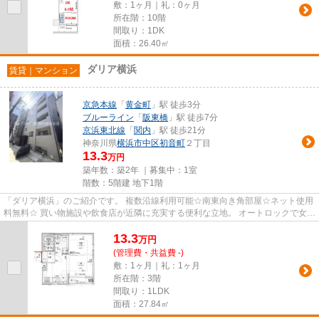
敷：1ヶ月｜礼：0ヶ月
所在階：10階
間取り：1DK
面積：26.40㎡
ダリア横浜
賃貸｜マンション
京急本線
「
黄金町
」駅 徒歩3分
ブルーライン
「
阪東橋
」駅 徒歩7分
京浜東北線
「
関内
」駅 徒歩21分
神奈川県
横浜市中区
初音町
２丁目
13.3
万円
築年数：築2年 ｜募集中：
1室
階数：5階建 地下1階
「ダリア横浜」のご紹介です。 複数沿線利用可能☆南東向き角部屋☆ネット使用
料無料☆ 買い物施設や飲食店が近隣に充実する便利な立地。 オートロックで女性
の一人暮らしも安心です。 追...
13.3
万
円
(管理費・共益費 -)
敷：1ヶ月｜礼：1ヶ月
所在階：3階
間取り：1LDK
面積：27.84㎡