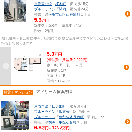
京浜東北線
「
桜木町
」駅 徒歩15分
ブルーライン
「
関内
」駅 徒歩24分
神奈川県
横浜市西区
西戸部町
１丁目
5.3
万円
築年数：築8年 ｜募集中：
1室
階数：2階建
類似物件・非公開物件等、店頭にて多数ご紹介中です✿お問い合わせ・ご来店お
待ちしております✿
5.3
万
円
(管理費・共益費 3,000円)
敷：0ヶ月｜礼：1ヶ月
所在階：1階
間取り：1R
面積：17.43㎡
アドリーム横浜初音
賃貸｜マンション
京急本線
「
日ノ出町
」駅 徒歩4分
ブルーライン
「
阪東橋
」駅 徒歩6分
ブルーライン
「
伊勢佐木長者町
」駅 徒歩9分
神奈川県
横浜市中区
初音町
１丁目
6.8
12.7
万円～
万円