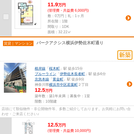
11.9
万
円
(管理費・共益費 6,000円)
敷：0万円｜礼：1ヶ月
所在階：1階
間取り：1DK
面積：32.22㎡
パークアクシス横浜伊勢佐木町通り
賃貸｜マンション
根岸線
「
桜木町
」駅 徒歩15分
ブルーライン
「
伊勢佐木長者町
」駅 徒歩6分
京急本線
「
黄金町
」駅 徒歩9分
神奈川県
横浜市中区
若葉町
２丁目
12.5
万円
築年数：築1年未満 ｜募集中：
1室
階数：10階建
店頭にて類似物件・非公開物件等、多数ご紹介しております。お気軽にお問い合
わせ・ご来店ください♪
12.5
万
円
(管理費・共益費 10,000円)