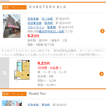
ＫＵＢＯＴＥＲＡ ＢＬＤ
賃貸｜マンション
京急本線
「
日ノ出町
」駅 徒歩4分
京浜東北線
「
桜木町
」駅 徒歩14分
ブルーライン
「
阪東橋
」駅 徒歩10分
神奈川県
横浜市中区
日ノ出町
２丁目
9.2
万円
築年数：築53年 ｜募集中：
1室
階数：6階建 地下1階
ＫＵＢＯＴＥＲＡ ＢＬＤのご紹介です。 桜木町駅徒歩圏内・オートロック付マン
ション☆ お部屋は２人入居にもオススメの1LDKタイプ☆ ３沿線利用可能☆バス
便も豊富で多方面へのアクセス...
9.2
万
円
(管理費・共益費 -)
敷：1ヶ月｜礼：1ヶ月
所在階：6階
間取り：1LDK
面積：41.98㎡
Peakd Ten
賃貸｜マンション
京急本線
「
黄金町
」駅 徒歩6分