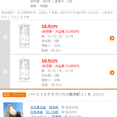
築年数：築2年 ｜募集中：
2室
階数：4階建
類似物件・非公開物件等、店頭にて多数ご紹介中です✿お問い合わせ・ご来店お
待ちしております✿
10.5
万
円
(管理費・共益費 15,000円)
敷：0ヶ月｜礼：1ヶ月
所在階：2階
間取り：1DK
面積：30.15㎡
10.5
万
円
(管理費・共益費 15,000円)
敷：0ヶ月｜礼：1ヶ月
所在階：2階
間取り：1DK
面積：30.15㎡
ハーミットクラブハウス桜木町ＪｉＮ（ジン）
賃貸｜アパート
京浜東北線
「
桜木町
」駅 徒歩10分
京急本線
「
日ノ出町
」駅 徒歩4分
ブルーライン
「
阪東橋
」駅 徒歩13分