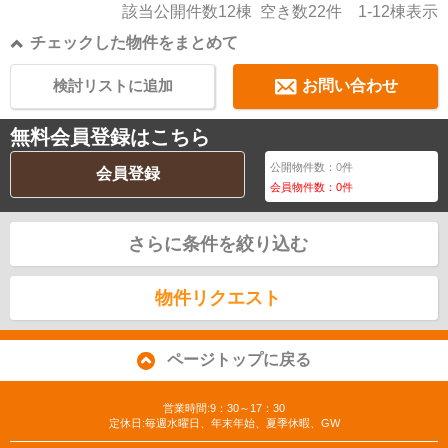
該当公開件数
12
棟 空き数
22
件
1-12
棟表示
チェックした物件をまとめて
検討リストに追加
お問い合わせ
無料会員登録はこちら
公開物件数：
0
件
会員登録
会員物件数：
0
件
さらに条件を絞り込む
物件リクエスト
ページトップに戻る
営業時間:9：30～17：30
定休日:毎週水曜日、年末年始、夏季休暇、GW