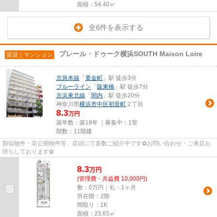
面積：54.40㎡
全6件を表示する
プレール・ドゥーク横浜SOUTH Maison Loire
賃貸｜マンション
京急本線
「
黄金町
」駅 徒歩3分
ブルーライン
「
阪東橋
」駅 徒歩7分
京浜東北線
「
関内
」駅 徒歩20分
神奈川県
横浜市中区
初音町
２丁目
8.3
万円
築年数：築18年 ｜募集中：
1室
階数：11階建
類似物件・非公開物件等、店頭にて多数ご紹介中です✿お問い合わせ・ご来店お
待ちしております✿
8.3
万
円
(管理費・共益費 10,000円)
敷：0万円｜礼：1ヶ月
所在階：2階
間取り：1K
面積：23.65㎡