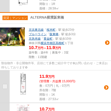
間取り：1R
面積：28.59㎡
ALTERNA横濱阪東橋
賃貸｜マンション
京浜東北線
「
桜木町
」駅 徒歩23分
ブルーライン
「
阪東橋
」駅 徒歩3分
京急本線
「
黄金町
」駅 徒歩10分
神奈川県
横浜市南区
高根町
１丁目
10.7
11.9
万円～
万円
築年数：築4年 ｜募集中：
3室
階数：11階建
類似物件・非公開物件等、店頭にて多数ご紹介中です✿お問い合わせ・ご来店お
待ちしております✿
11.9
万
円
(管理費・共益費 15,000円)
敷：0万円｜礼：0万円
所在階：7階
間取り：1K
面積：27.53㎡
10.7
万
円