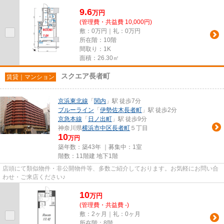
9.6
万
円
(管理費・共益費 10,000円)
敷：0万円｜礼：0万円
所在階：10階
間取り：1K
面積：26.30㎡
スクエア長者町
賃貸｜マンション
京浜東北線
「
関内
」駅 徒歩7分
ブルーライン
「
伊勢佐木長者町
」駅 徒歩2分
京急本線
「
日ノ出町
」駅 徒歩9分
神奈川県
横浜市中区
長者町
５丁目
10
万円
築年数：築43年 ｜募集中：
1室
階数：11階建 地下1階
店頭にて類似物件・非公開物件等、多数ご紹介しております。お気軽にお問い合
わせ・ご来店ください♪
10
万
円
(管理費・共益費 -)
敷：2ヶ月｜礼：0ヶ月
所在階：8階