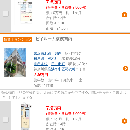
7.6
万
円
(管理費・共益費 8,500円)
敷：0万円｜礼：1ヶ月
所在階：3階
間取り：1K
面積：24.60㎡
ビイルーム横濱関内
賃貸｜マンション
京浜東北線
「
関内
」駅 徒歩3分
根岸線
「
桜木町
」駅 徒歩13分
京急本線
「
日ノ出町
」駅 徒歩13分
神奈川県
横浜市中区
羽衣町
２丁目
7.9
万円
築年数：築21年 ｜募集中：
1室
階数：5階建
類似物件・非公開物件等、店頭にて多数ご紹介中です✿お問い合わせ・ご来店お
待ちしております✿
7.9
万
円
(管理費・共益費 7,000円)
敷：1ヶ月｜礼：1ヶ月
所在階：4階
間取り：1K