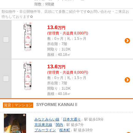
階数：9階建
類似物件・非公開物件等、店頭にて多数ご紹介中です✿お問い合わせ・ご来店お
待ちしております✿
13.6
万
円
(管理費・共益費 8,000円)
敷：0ヶ月｜礼：1.5ヶ月
所在階：7階
間取り：1LDK
面積：40.18㎡
13.6
万
円
(管理費・共益費 8,000円)
敷：0ヶ月｜礼：1.5ヶ月
所在階：7階
間取り：1LDK
面積：40.18㎡
SYFORME KANNAIⅡ
賃貸｜マンション
みなとみらい線
「
日本大通り
」駅 徒歩19分
京浜東北線
「
関内
」駅 徒歩7分
ブルーライン
「
桜木町
」駅 徒歩18分