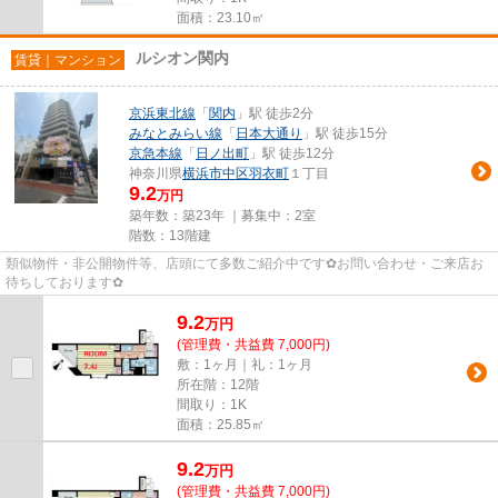
面積：23.10㎡
ルシオン関内
賃貸｜マンション
京浜東北線
「
関内
」駅 徒歩2分
みなとみらい線
「
日本大通り
」駅 徒歩15分
京急本線
「
日ノ出町
」駅 徒歩12分
神奈川県
横浜市中区
羽衣町
１丁目
9.2
万円
築年数：築23年 ｜募集中：
2室
階数：13階建
類似物件・非公開物件等、店頭にて多数ご紹介中です✿お問い合わせ・ご来店お
待ちしております✿
9.2
万
円
(管理費・共益費 7,000円)
敷：1ヶ月｜礼：1ヶ月
所在階：12階
間取り：1K
面積：25.85㎡
9.2
万
円
(管理費・共益費 7,000円)