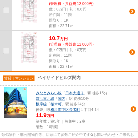
(管理費・共益費 12,000円)
敷：0万円｜礼：0万円
所在階：11階
間取り：1K
面積：22.71㎡
10.7
万
円
(管理費・共益費 12,000円)
敷：0万円｜礼：0万円
所在階：11階
間取り：1K
面積：22.71㎡
ベイサイドヒルズ関内
賃貸｜マンション
みなとみらい線
「
日本大通り
」駅 徒歩15分
京浜東北線
「
関内
」駅 徒歩10分
根岸線
「
桜木町
」駅 徒歩24分
神奈川県
横浜市中区
長者町
１丁目4-14
11.9
万円
築年数：築5年 ｜募集中：
2室
階数：10階建
類似物件・非公開物件等、店頭にて多数ご紹介中です✿お問い合わせ・ご来店お