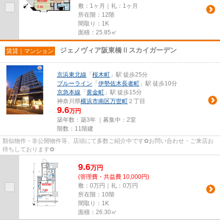
敷：1ヶ月｜礼：1ヶ月
所在階：12階
間取り：1K
面積：25.85㎡
ジェノヴィア阪東橋Ⅱスカイガーデン
賃貸｜マンション
京浜東北線
「
桜木町
」駅 徒歩25分
ブルーライン
「
伊勢佐木長者町
」駅 徒歩10分
京急本線
「
黄金町
」駅 徒歩15分
神奈川県
横浜市南区
万世町
２丁目
9.6
万円
築年数：築3年 ｜募集中：
2室
階数：11階建
類似物件・非公開物件等、店頭にて多数ご紹介中です✿お問い合わせ・ご来店お
待ちしております✿
9.6
万
円
(管理費・共益費 10,000円)
敷：0万円｜礼：0万円
所在階：10階
間取り：1K
面積：26.30㎡