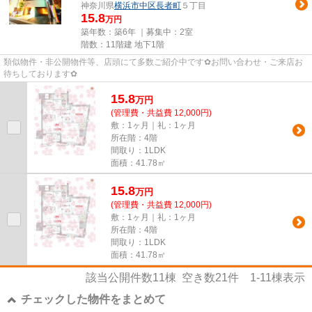
神奈川県
横浜市中区
長者町
５丁目
15.8
万円
築年数：築6年 ｜募集中：
2室
階数：11階建 地下1階
類似物件・非公開物件等、店頭にて多数ご紹介中です✿お問い合わせ・ご来店お
待ちしております✿
15.8
万
円
(管理費・共益費 12,000円)
敷：1ヶ月｜礼：1ヶ月
所在階：4階
間取り：1LDK
面積：41.78㎡
15.8
万
円
(管理費・共益費 12,000円)
敷：1ヶ月｜礼：1ヶ月
所在階：4階
間取り：1LDK
面積：41.78㎡
該当公開件数
11
棟 空き数
21
件
1-11
棟表示
チェックした物件をまとめて