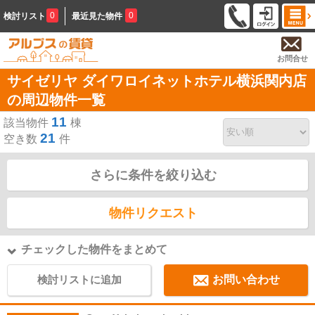
0
0
検討リスト
最近見た物件
お問合せ
サイゼリヤ ダイワロイネットホテル横浜関内店
の周辺物件一覧
11
該当物件
棟
21
空き数
件
さらに条件を絞り込む
物件リクエスト
チェックした物件をまとめて
検討リストに追加
お問い合わせ