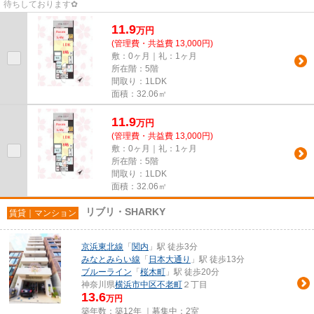
待ちしております✿
11.9
万
円
(管理費・共益費 13,000円)
敷：0ヶ月｜礼：1ヶ月
所在階：5階
間取り：1LDK
面積：32.06㎡
11.9
万
円
(管理費・共益費 13,000円)
敷：0ヶ月｜礼：1ヶ月
所在階：5階
間取り：1LDK
面積：32.06㎡
リブリ・SHARKY
賃貸｜マンション
京浜東北線
「
関内
」駅 徒歩3分
みなとみらい線
「
日本大通り
」駅 徒歩13分
ブルーライン
「
桜木町
」駅 徒歩20分
神奈川県
横浜市中区
不老町
２丁目
13.6
万円
築年数：築12年 ｜募集中：
2室