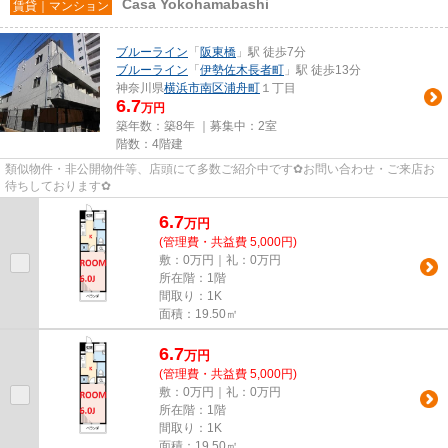
Casa Yokohamabashi
賃貸｜マンション
ブルーライン
「
阪東橋
」駅 徒歩7分
ブルーライン
「
伊勢佐木長者町
」駅 徒歩13分
神奈川県
横浜市南区
浦舟町
１丁目
6.7
万円
築年数：築8年 ｜募集中：
2室
階数：4階建
類似物件・非公開物件等、店頭にて多数ご紹介中です✿お問い合わせ・ご来店お
待ちしております✿
6.7
万
円
(管理費・共益費 5,000円)
敷：0万円｜礼：0万円
所在階：1階
間取り：1K
面積：19.50㎡
6.7
万
円
(管理費・共益費 5,000円)
敷：0万円｜礼：0万円
所在階：1階
間取り：1K
面積：19.50㎡