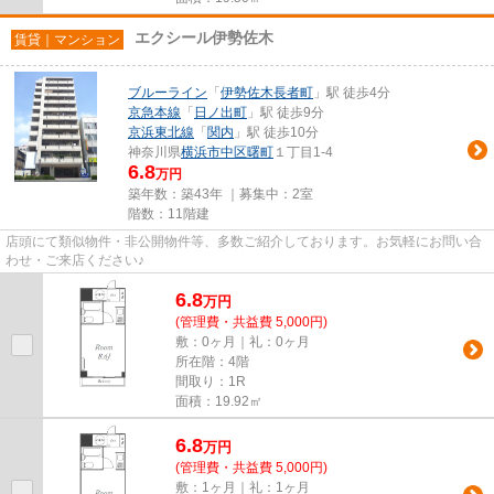
エクシール伊勢佐木
賃貸｜マンション
ブルーライン
「
伊勢佐木長者町
」駅 徒歩4分
京急本線
「
日ノ出町
」駅 徒歩9分
京浜東北線
「
関内
」駅 徒歩10分
神奈川県
横浜市中区
曙町
１丁目1-4
6.8
万円
築年数：築43年 ｜募集中：
2室
階数：11階建
店頭にて類似物件・非公開物件等、多数ご紹介しております。お気軽にお問い合
わせ・ご来店ください♪
6.8
万
円
(管理費・共益費 5,000円)
敷：0ヶ月｜礼：0ヶ月
所在階：4階
間取り：1R
面積：19.92㎡
6.8
万
円
(管理費・共益費 5,000円)
敷：1ヶ月｜礼：1ヶ月