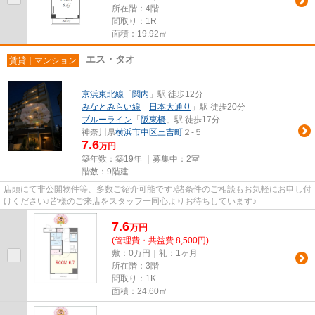
所在階：4階
間取り：1R
面積：19.92㎡
エス・タオ
賃貸｜マンション
京浜東北線
「
関内
」駅 徒歩12分
みなとみらい線
「
日本大通り
」駅 徒歩20分
ブルーライン
「
阪東橋
」駅 徒歩17分
神奈川県
横浜市中区
三吉町
２-５
7.6
万円
築年数：築19年 ｜募集中：
2室
階数：9階建
店頭にて非公開物件等、多数ご紹介可能です♪諸条件のご相談もお気軽にお申し付
けください♪皆様のご来店をスタッフ一同心よりお待ちしています♪
7.6
万
円
(管理費・共益費 8,500円)
敷：0万円｜礼：1ヶ月
所在階：3階
間取り：1K
面積：24.60㎡