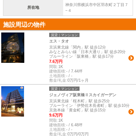
神奈川県横浜市中区羽衣町２丁目７
所在地
−４
施設周辺の物件
賃貸｜マンション
エス・タオ
京浜東北線「関内」駅 徒歩12分
みなとみらい線「日本大通り」駅 徒歩20分
ブルーライン「阪東橋」駅 徒歩17分
7.6万円
間取:
1K
建物面積:
- / 7.44坪
土地面積:
- / -
敷金/礼金:
0万円/1ヶ月
賃貸｜マンション
ジェノヴィア阪東橋Ⅱスカイガーデン
京浜東北線「桜木町」駅 徒歩25分
ブルーライン「伊勢佐木長者町」駅 徒歩10分
京急本線「黄金町」駅 徒歩15分
9.6万円
間取:
1K
建物面積:
- / 6.48坪
土地面積:
- / -
敷金/礼金:
0万円/0万円