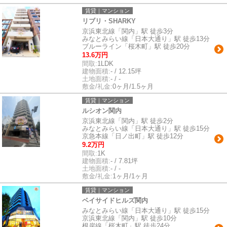
賃貸｜マンション
リブリ・SHARKY
京浜東北線「関内」駅 徒歩3分
みなとみらい線「日本大通り」駅 徒歩13分
ブルーライン「桜木町」駅 徒歩20分
13.6万円
間取:
1LDK
建物面積:
- / 12.15坪
土地面積:
- / -
敷金/礼金:
0ヶ月/1.5ヶ月
賃貸｜マンション
ルシオン関内
京浜東北線「関内」駅 徒歩2分
みなとみらい線「日本大通り」駅 徒歩15分
京急本線「日ノ出町」駅 徒歩12分
9.2万円
間取:
1K
建物面積:
- / 7.81坪
土地面積:
- / -
敷金/礼金:
1ヶ月/1ヶ月
賃貸｜マンション
ベイサイドヒルズ関内
みなとみらい線「日本大通り」駅 徒歩15分
京浜東北線「関内」駅 徒歩10分
根岸線「桜木町」駅 徒歩24分