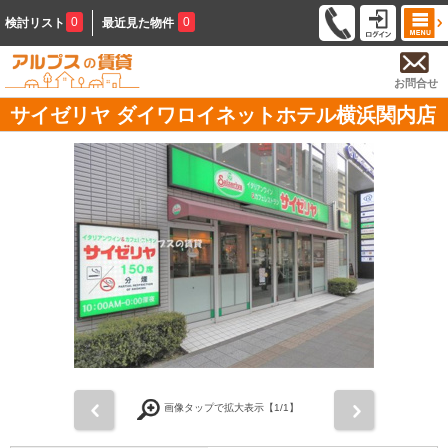
0
0
検討リスト
最近見た物件
お問合せ
サイゼリヤ ダイワロイネットホテル横浜関内店
前
次
画像タップで拡大表示【
1
/1】