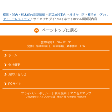
横浜・関内・桜木町の賃貸情報
>
周辺施設案内
>
横浜市中区
>
横浜市中区のフ
ァミリーレストラン
>
サイゼリヤ ダイワロイネットホテル横浜関内店
ページトップに戻る
営業時間:9：30～17：30
定休日:毎週水曜日、年末年始、夏季休暇、GW
ホーム
会社概要
お問い合わせ
PCサイト
プライバシーポリシー
利用規約
｜アクセスマップ
｜
Copyright(c) アルプスの賃貸 横浜本社 All rights reserved.