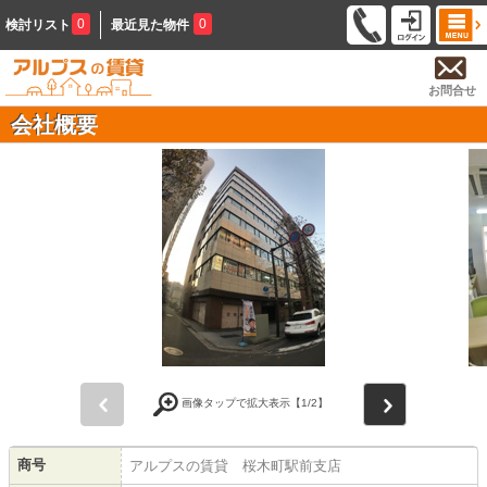
0
0
検討リスト
最近見た物件
お問合せ
会社概要
前
次
画像タップで拡大表示【
1
/2】
商号
アルプスの賃貸 桜木町駅前支店