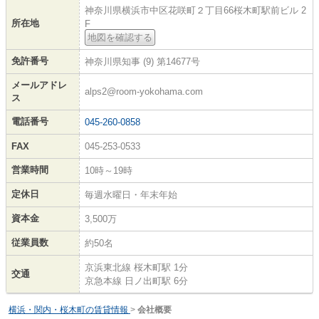
神奈川県横浜市中区花咲町２丁目66桜木町駅前ビル 2
所在地
F
地図を確認する
免許番号
神奈川県知事 (9) 第14677号
メールアドレ
alps2@room-yokohama.com
ス
電話番号
045-260-0858
FAX
045-253-0533
営業時間
10時～19時
定休日
毎週水曜日・年末年始
資本金
3,500万
従業員数
約50名
京浜東北線 桜木町駅 1分
交通
京急本線 日ノ出町駅 6分
横浜・関内・桜木町の賃貸情報
>
会社概要