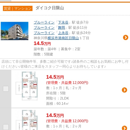
ダイコク日限山
賃貸｜マンション
ブルーライン
「
下永谷
」駅 徒歩7分
ブルーライン
「
舞岡
」駅 徒歩11分
ブルーライン
「
上永谷
」駅 徒歩24分
神奈川県
横浜市港南区
日限山
１丁目
14.5
万円
築年数：築4年 ｜募集中：
2室
階数：5階建
店頭にて非公開物件等、多数ご紹介可能です♪諸条件のご相談もお気軽にお申し付
けください♪皆様のご来店をスタッフ一同心よりお待ちしています♪
14.5
万
円
(管理費・共益費 12,000円)
敷：1ヶ月｜礼：2ヶ月
所在階：5階
間取り：2LDK
面積：60.14㎡
14.5
万
円
(管理費・共益費 12,000円)
敷：1ヶ月｜礼：2ヶ月