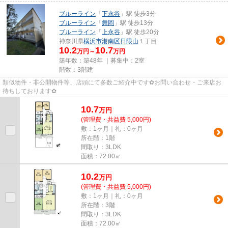
ブルーライン
「
下永谷
」駅 徒歩3分
ブルーライン
「
舞岡
」駅 徒歩13分
ブルーライン
「
上永谷
」駅 徒歩20分
神奈川県
横浜市港南区
日限山
１丁目
10.2
10.7
万円～
万円
築年数：築48年 ｜募集中：
2室
階数：3階建
類似物件・非公開物件等、店頭にて多数ご紹介中です✿お問い合わせ・ご来店お
待ちしております✿
10.7
万
円
(管理費・共益費 5,000円)
敷：1ヶ月｜礼：0ヶ月
所在階：1階
間取り：3LDK
面積：72.00㎡
10.2
万
円
(管理費・共益費 5,000円)
敷：1ヶ月｜礼：0ヶ月
所在階：3階
間取り：3LDK
面積：72.00㎡