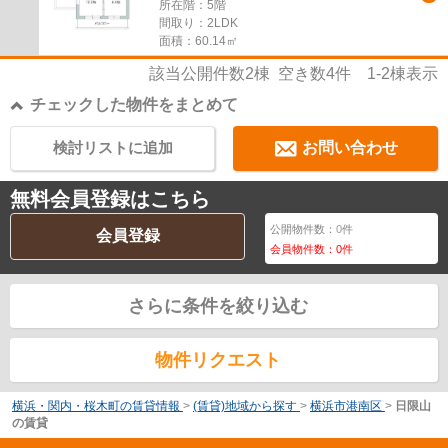
所在階：5階
間取り：2LDK
面積：60.14㎡
該当公開件数
2
棟 空き数
4
件
1-2
棟表示
チェックした物件をまとめて
検討リストに追加
お問い合わせ
無料会員登録はこちら
公開物件数：
0
件
会員登録
会員物件数：
0
件
さらに条件を絞り込む
物件リクエスト
横浜・関内・桜木町の賃貸情報
>
(賃貸)地域から探す
>
横浜市港南区
>
日限山
の賃貸