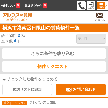
0
0
検討リスト
最近見た物件
お問合せ
横浜市港南区日限山の賃貸物件一覧
2
該当物件
棟
4
空き数
件
さらに条件を絞り込む
物件リクエスト
チェックした物件をまとめて
検討リストに追加
お問い合わせ
テレパレス日限山
賃貸｜マンション