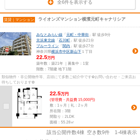
全6件を表示する
ライオンズマンション横濱元町キャナリシア
賃貸｜マンション
みなとみらい線
「
元町・中華街
」駅 徒歩9分
京浜東北線
「
石川町
」駅 徒歩21分
ブルーライン
「
関内
」駅 徒歩27分
神奈川県
横浜市中区
新山下
１丁目
22.5
万円
築年数：築21年 ｜募集中：
1室
階数：7階建 地下1階
類似物件・非公開物件等、店頭にて多数ご紹介中です✿お問い合わせ・ご来店お
待ちしております✿
22.5
万
円
(管理費・共益費 15,000円)
敷：1ヶ月｜礼：2ヶ月
所在階：3階
間取り：2LDK
面積：55.28㎡
該当公開件数
4
棟 空き数
9
件
1-4
棟表示