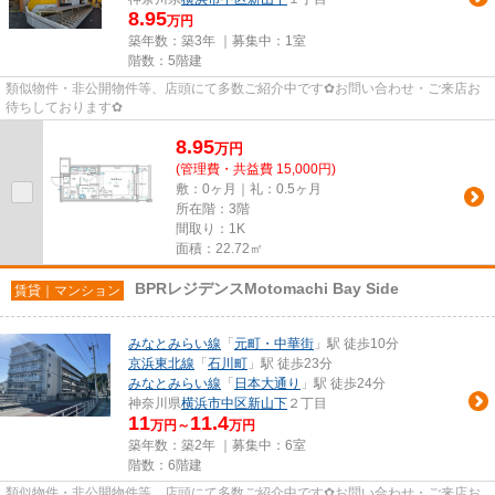
8.95
万円
築年数：築3年 ｜募集中：
1室
階数：5階建
類似物件・非公開物件等、店頭にて多数ご紹介中です✿お問い合わせ・ご来店お
待ちしております✿
8.95
万
円
(管理費・共益費 15,000円)
敷：0ヶ月｜礼：0.5ヶ月
所在階：3階
間取り：1K
面積：22.72㎡
BPRレジデンスMotomachi Bay Side
賃貸｜マンション
みなとみらい線
「
元町・中華街
」駅 徒歩10分
京浜東北線
「
石川町
」駅 徒歩23分
みなとみらい線
「
日本大通り
」駅 徒歩24分
神奈川県
横浜市中区
新山下
２丁目
11
11.4
万円～
万円
築年数：築2年 ｜募集中：
6室
階数：6階建
類似物件・非公開物件等、店頭にて多数ご紹介中です✿お問い合わせ・ご来店お