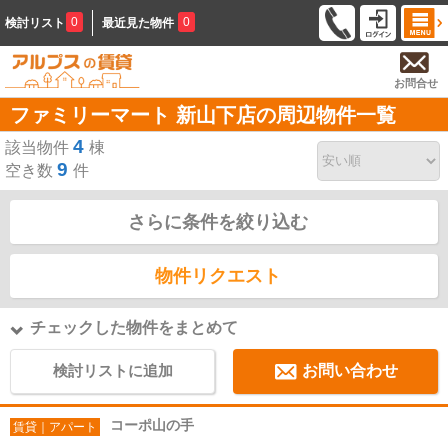
0
0
検討リスト
最近見た物件
お問合せ
ファミリーマート 新山下店の周辺物件一覧
4
該当物件
棟
9
空き数
件
さらに条件を絞り込む
物件リクエスト
チェックした物件をまとめて
検討リストに追加
お問い合わせ
コーポ山の手
賃貸｜アパート