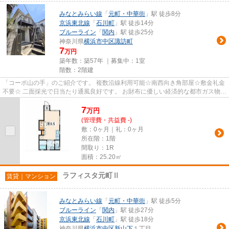
みなとみらい線
「
元町・中華街
」駅 徒歩8分
京浜東北線
「
石川町
」駅 徒歩14分
ブルーライン
「
関内
」駅 徒歩25分
神奈川県
横浜市中区
諏訪町
7
万円
築年数：築57年 ｜募集中：
1室
階数：2階建
「コーポ山の手」のご紹介です。 複数沿線利用可能☆南西向き角部屋☆敷金礼金
不要☆ 二面採光で日当たり通風良好です。 お財布に優しい経済的な都市ガス物
件。 収納がありお部屋を広々お...
7
万
円
(管理費・共益費 -)
敷：0ヶ月｜礼：0ヶ月
所在階：1階
間取り：1R
面積：25.20㎡
ラフィスタ元町Ⅱ
賃貸｜マンション
みなとみらい線
「
元町・中華街
」駅 徒歩5分
ブルーライン
「
関内
」駅 徒歩27分
京浜東北線
「
石川町
」駅 徒歩18分
神奈川県
横浜市中区
新山下
１丁目