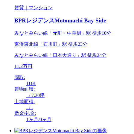
賃貸｜マンション
BPRレジデンスMotomachi Bay Side
みなとみらい線「元町・中華街」駅 徒歩10分
京浜東北線「石川町」駅 徒歩23分
みなとみらい線「日本大通り」駅 徒歩24分
11.2万円
間取:
1DK
建物面積:
- / 7.20坪
土地面積:
- / -
敷金/礼金:
1ヶ月/0ヶ月