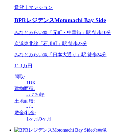
賃貸｜マンション
BPRレジデンスMotomachi Bay Side
みなとみらい線「元町・中華街」駅 徒歩10分
京浜東北線「石川町」駅 徒歩23分
みなとみらい線「日本大通り」駅 徒歩24分
11.1万円
間取:
1DK
建物面積:
- / 7.20坪
土地面積:
- / -
敷金/礼金:
1ヶ月/0ヶ月