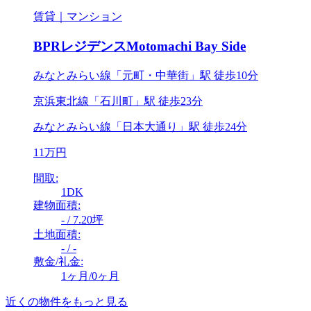
賃貸｜マンション
BPRレジデンスMotomachi Bay Side
みなとみらい線「元町・中華街」駅 徒歩10分
京浜東北線「石川町」駅 徒歩23分
みなとみらい線「日本大通り」駅 徒歩24分
11万円
間取:
1DK
建物面積:
- / 7.20坪
土地面積:
- / -
敷金/礼金:
1ヶ月/0ヶ月
近くの物件をもっと見る