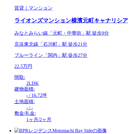
賃貸｜マンション
ライオンズマンション横濱元町キャナリシア
みなとみらい線「元町・中華街」駅 徒歩9分
京浜東北線「石川町」駅 徒歩21分
ブルーライン「関内」駅 徒歩27分
22.5万円
間取:
2LDK
建物面積:
- / 16.72坪
土地面積:
- / -
敷金/礼金:
1ヶ月/2ヶ月