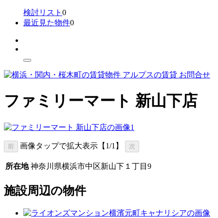
検討リスト
0
最近見た物件
0
お問合せ
ファミリーマート 新山下店
画像タップで拡大表示【
1
/1】
前
次
所在地
神奈川県横浜市中区新山下１丁目9
施設周辺の物件