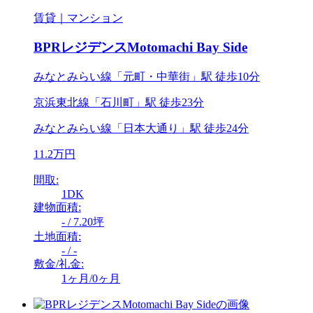
賃貸｜マンション
BPRレジデンスMotomachi Bay Side
みなとみらい線「元町・中華街」駅 徒歩10分
京浜東北線「石川町」駅 徒歩23分
みなとみらい線「日本大通り」駅 徒歩24分
11.2万円
間取:
1DK
建物面積:
- / 7.20坪
土地面積:
- / -
敷金/礼金:
1ヶ月/0ヶ月