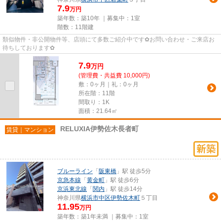
7.9
万円
築年数：築10年 ｜募集中：
1室
階数：11階建
類似物件・非公開物件等、店頭にて多数ご紹介中です✿お問い合わせ・ご来店お
待ちしております✿
7.9
万
円
(管理費・共益費 10,000円)
敷：0ヶ月｜礼：0ヶ月
所在階：11階
間取り：1K
面積：21.64㎡
RELUXIA伊勢佐木長者町
賃貸｜マンション
ブルーライン
「
阪東橋
」駅 徒歩5分
京急本線
「
黄金町
」駅 徒歩6分
京浜東北線
「
関内
」駅 徒歩14分
神奈川県
横浜市中区
伊勢佐木町
５丁目
11.95
万円
築年数：築1年未満 ｜募集中：
1室