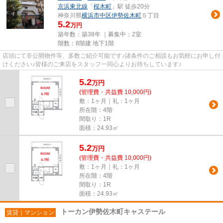
京浜東北線
「
桜木町
」駅 徒歩20分
神奈川県
横浜市中区
伊勢佐木町
５丁目
5.2
万円
築年数：築38年 ｜募集中：
2室
階数：8階建 地下1階
店頭にて非公開物件等、多数ご紹介可能です♪諸条件のご相談もお気軽にお申し付
けください♪皆様のご来店をスタッフ一同心よりお待ちしています♪
5.2
万
円
(管理費・共益費 10,000円)
敷：1ヶ月｜礼：1ヶ月
所在階：4階
間取り：1R
面積：24.93㎡
5.2
万
円
(管理費・共益費 10,000円)
敷：1ヶ月｜礼：1ヶ月
所在階：4階
間取り：1R
面積：24.93㎡
トーカン伊勢佐木町キャステール
賃貸｜マンション