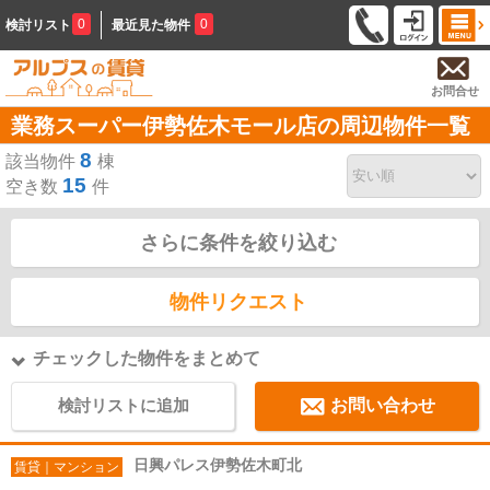
0
0
検討リスト
最近見た物件
お問合せ
業務スーパー伊勢佐木モール店の周辺物件一覧
8
該当物件
棟
15
空き数
件
さらに条件を絞り込む
物件リクエスト
チェックした物件をまとめて
検討リストに追加
お問い合わせ
日興パレス伊勢佐木町北
賃貸｜マンション