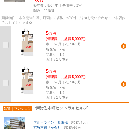
万円
築年数：築34年 ｜募集中：
2室
階数：11階建
類似物件・非公開物件等、店頭にて多数ご紹介中です✿お問い合わせ・ご来店お
待ちしております✿
5
万
円
(管理費・共益費 5,000円)
敷：0ヶ月｜礼：0ヶ月
所在階：2階
間取り：1R
面積：17.70㎡
5
万
円
(管理費・共益費 5,000円)
敷：0ヶ月｜礼：0ヶ月
所在階：2階
間取り：1R
面積：17.70㎡
伊勢佐木町セントラルヒルズ
賃貸｜マンション
ブルーライン
「
阪東橋
」駅 徒歩5分
京急本線
「
黄金町
」駅 徒歩6分