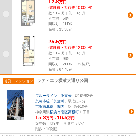
12.8
万
円
(管理費・共益費 10,000円)
敷：1ヶ月｜礼：0ヶ月
所在階：5階
間取り：1LDK
面積：33.58㎡
25.5
万
円
(管理費・共益費 12,000円)
敷：1ヶ月｜礼：0ヶ月
所在階：9階
間取り：2LDK＋1S(納戸)
面積：64.45㎡
ラティエラ横濱大通り公園
賃貸｜マンション
ブルーライン
「
阪東橋
」駅 徒歩2分
京急本線
「
黄金町
」駅 徒歩7分
京浜東北線
「
関内
」駅 徒歩18分
神奈川県
横浜市南区
高根町
１丁目
15.3
16.5
万円～
万円
築年数：築3年 ｜募集中：
5室
階数：10階建