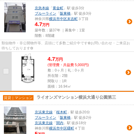
京急本線
「
黄金町
」駅 徒歩3分
ブルーライン
「
阪東橋
」駅 徒歩3分
神奈川県
横浜市中区
末吉町
３丁目
4.7
万円
築年数：築37年 ｜募集中：
1室
階数：8階建
類似物件・非公開物件等、店頭にて多数ご紹介中です✿お問い合わせ・ご来店お
待ちしております✿
4.7
万
円
(管理費・共益費 5,000円)
敷：0ヶ月｜礼：0ヶ月
所在階：2階
間取り：1R
面積：16.94㎡
ライオンズマンション横浜大通り公園第三
賃貸｜マンション
京浜東北線
「
桜木町
」駅 徒歩20分
ブルーライン
「
阪東橋
」駅 徒歩2分
京浜東北線
「
関内
」駅 徒歩18分
神奈川県
横浜市中区
曙町
４丁目
5