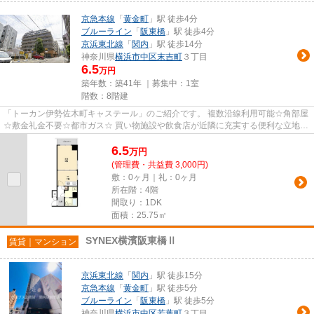
京急本線
「
黄金町
」駅 徒歩4分
ブルーライン
「
阪東橋
」駅 徒歩4分
京浜東北線
「
関内
」駅 徒歩14分
神奈川県
横浜市中区
末吉町
３丁目
6.5
万円
築年数：築41年 ｜募集中：
1室
階数：8階建
「トーカン伊勢佐木町キャステール」のご紹介です。 複数沿線利用可能☆角部屋
☆敷金礼金不要☆都市ガス☆ 買い物施設や飲食店が近隣に充実する便利な立地。
二面採光で日当たり通風良好で...
6.5
万
円
(管理費・共益費 3,000円)
敷：0ヶ月｜礼：0ヶ月
所在階：4階
間取り：1DK
面積：25.75㎡
SYNEX横濱阪東橋Ⅱ
賃貸｜マンション
京浜東北線
「
関内
」駅 徒歩15分
京急本線
「
黄金町
」駅 徒歩5分
ブルーライン
「
阪東橋
」駅 徒歩5分
神奈川県
横浜市中区
若葉町
３丁目