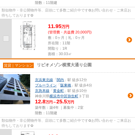
階数：11階建
類似物件・非公開物件等、店頭にて多数ご紹介中です✿お問い合わせ・ご来店お
待ちしております✿
11.95
万
円
(管理費・共益費 20,000円)
敷：0ヶ月｜礼：0ヶ月
所在階：11階
間取り：1R
面積：30.03㎡
リビオメゾン横濱大通り公園
賃貸｜マンション
京浜東北線
「
関内
」駅 徒歩12分
ブルーライン
「
阪東橋
」駅 徒歩4分
京急本線
「
黄金町
」駅 徒歩10分
神奈川県
横浜市中区
弥生町
３丁目
12.8
25.5
万円～
万円
築年数：築4年 ｜募集中：
2室
階数：11階建
類似物件・非公開物件等、店頭にて多数ご紹介中です✿お問い合わせ・ご来店お
待ちしております✿