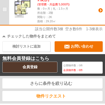
万
円
(管理費・共益費 5,000円)
敷：0ヶ月｜礼：1.5ヶ月
所在階：2階
間取り：2K
面積：29.20㎡
該当公開件数
3
棟 空き数
6
件
1-3
棟表示
チェックした物件をまとめて
検討リストに追加
お問い合わせ
無料会員登録はこちら
公開物件数：
0
件
会員登録
会員物件数：
0
件
さらに条件を絞り込む
物件リクエスト