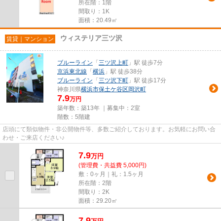
所在階：1階
間取り：1K
面積：20.49㎡
ウィステリア三ツ沢
賃貸｜マンション
ブルーライン
「
三ツ沢上町
」駅 徒歩7分
京浜東北線
「
横浜
」駅 徒歩38分
ブルーライン
「
三ツ沢下町
」駅 徒歩17分
神奈川県
横浜市保土ケ谷区
岡沢町
7.9
万円
築年数：築13年 ｜募集中：
2室
階数：5階建
店頭にて類似物件・非公開物件等、多数ご紹介しております。お気軽にお問い合
わせ・ご来店ください♪
7.9
万
円
(管理費・共益費 5,000円)
敷：0ヶ月｜礼：1.5ヶ月
所在階：2階
間取り：2K
面積：29.20㎡
7.9