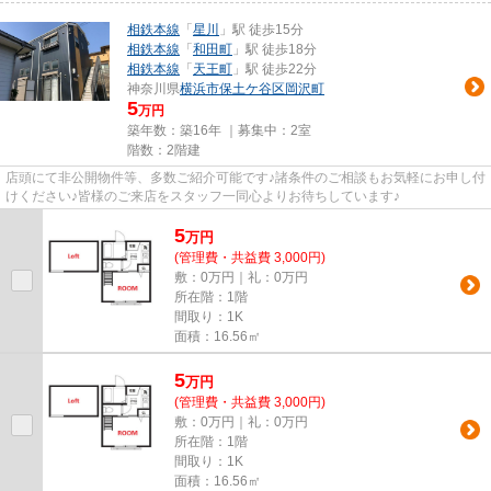
相鉄本線
「
星川
」駅 徒歩15分
相鉄本線
「
和田町
」駅 徒歩18分
相鉄本線
「
天王町
」駅 徒歩22分
神奈川県
横浜市保土ケ谷区
岡沢町
5
万円
築年数：築16年 ｜募集中：
2室
階数：2階建
店頭にて非公開物件等、多数ご紹介可能です♪諸条件のご相談もお気軽にお申し付
けください♪皆様のご来店をスタッフ一同心よりお待ちしています♪
5
万
円
(管理費・共益費 3,000円)
敷：0万円｜礼：0万円
所在階：1階
間取り：1K
面積：16.56㎡
5
万
円
(管理費・共益費 3,000円)
敷：0万円｜礼：0万円
所在階：1階
間取り：1K
面積：16.56㎡