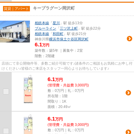
キープラグーン岡沢町
賃貸｜アパート
相鉄本線
「
星川
」駅 徒歩13分
ブルーライン
「
三ツ沢上町
」駅 徒歩22分
相鉄本線
「
和田町
」駅 徒歩21分
神奈川県
横浜市保土ケ谷区
岡沢町
6.1
万円
築年数：築5年 ｜募集中：
2室
階数：2階建
店頭にて非公開物件等、多数ご紹介可能です♪諸条件のご相談もお気軽にお申し付
けください♪皆様のご来店をスタッフ一同心よりお待ちしています♪
6.1
万
円
(管理費・共益費 3,000円)
敷：0万円｜礼：0万円
所在階：1階
間取り：1K
面積：20.49㎡
6.1
万
円
(管理費・共益費 3,000円)
敷：0万円｜礼：0万円