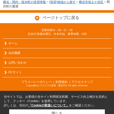
横浜・関内・桜木町の賃貸情報
>
(賃貸)地域から探す
>
横浜市保土ケ谷区
>
岡
沢町の賃貸
ページトップに戻る
営業時間:9：30～17：30
定休日:毎週水曜日、年末年始、夏季休暇、GW
ホーム
会社概要
お問い合わせ
PCサイト
プライバシーポリシー
利用規約
｜アクセスマップ
｜
Copyright(c) アルプスの賃貸 横浜本社 All rights reserved.
当サイトでは、お客様の当サイト利用状況把握、サービス向上検討を目的と
して、クッキー（Cookie）を使用しています。
詳しくは、当社の
「Cookieの取扱いについて」
をご確認ください。
閉じる