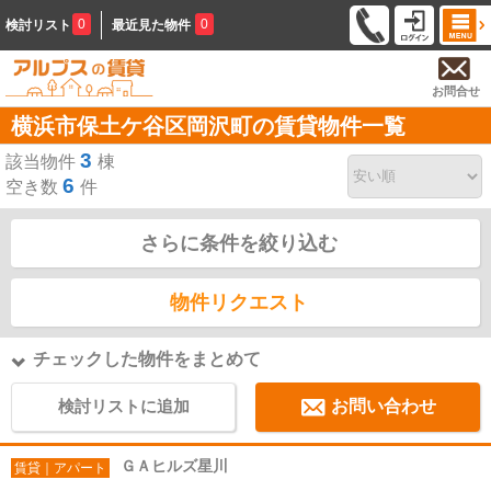
0
0
検討リスト
最近見た物件
お問合せ
横浜市保土ケ谷区岡沢町の賃貸物件一覧
3
該当物件
棟
6
空き数
件
さらに条件を絞り込む
物件リクエスト
チェックした物件をまとめて
検討リストに追加
お問い合わせ
ＧＡヒルズ星川
賃貸｜アパート