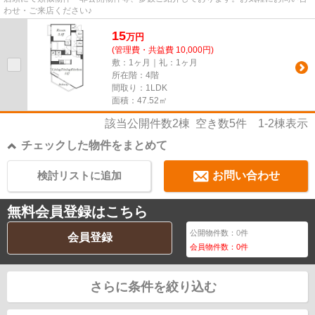
わせ・ご来店ください♪
15
万
円
(管理費・共益費 10,000円)
敷：1ヶ月｜礼：1ヶ月
所在階：4階
間取り：1LDK
面積：47.52㎡
該当公開件数
2
棟 空き数
5
件
1-2
棟表示
チェックした物件をまとめて
検討リストに追加
お問い合わせ
無料会員登録はこちら
公開物件数：
0
件
会員登録
会員物件数：
0
件
さらに条件を絞り込む