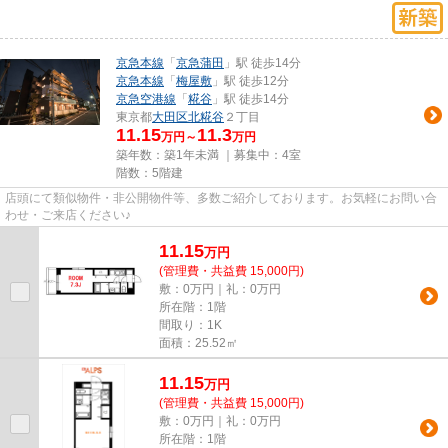
京急本線
「
京急蒲田
」駅 徒歩14分
京急本線
「
梅屋敷
」駅 徒歩12分
京急空港線
「
糀谷
」駅 徒歩14分
東京都
大田区
北糀谷
２丁目
11.15
11.3
万円～
万円
築年数：築1年未満 ｜募集中：
4室
階数：5階建
店頭にて類似物件・非公開物件等、多数ご紹介しております。お気軽にお問い合
わせ・ご来店ください♪
11.15
万
円
(管理費・共益費 15,000円)
敷：0万円｜礼：0万円
所在階：1階
間取り：1K
面積：25.52㎡
11.15
万
円
(管理費・共益費 15,000円)
敷：0万円｜礼：0万円
所在階：1階