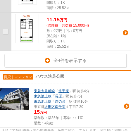
間取り：1K
面積：25.52㎡
11.15
万
円
(管理費・共益費 15,000円)
敷：0万円｜礼：0万円
所在階：1階
間取り：1K
面積：25.52㎡
全4件を表示する
ハウス洗足公園
賃貸｜マンション
東急大井町線
「
北千束
」駅 徒歩4分
東急池上線
「
長原
」駅 徒歩7分
東急池上線
「
旗の台
」駅 徒歩10分
東京都
大田区
南千束
１丁目7-20
15
万円
築年数：築35年 ｜募集中：
1室
階数：4階建
店頭にて類似物件・非公開物件等、多数ご紹介しております。お気軽にお問い合