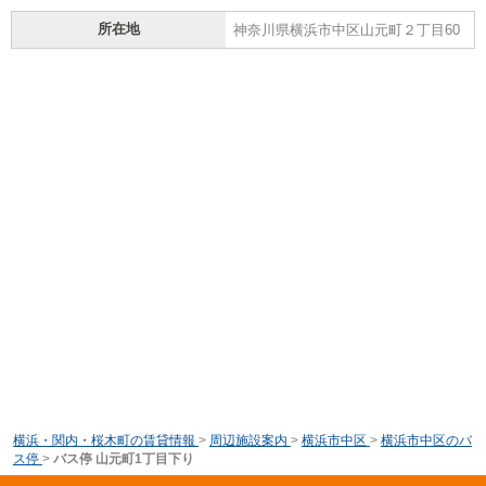
所在地
神奈川県横浜市中区山元町２丁目60
横浜・関内・桜木町の賃貸情報
>
周辺施設案内
>
横浜市中区
>
横浜市中区のバ
ス停
>
バス停 山元町1丁目下り