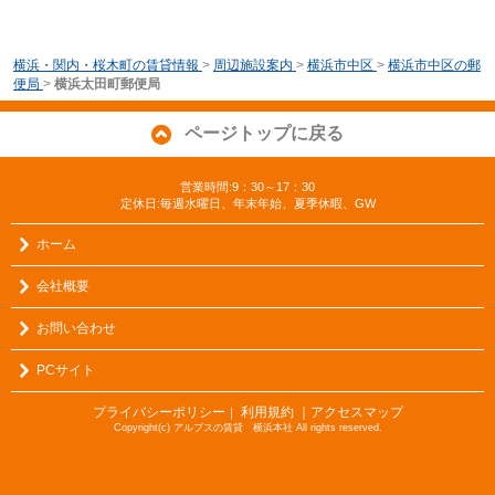
横浜・関内・桜木町の賃貸情報
>
周辺施設案内
>
横浜市中区
>
横浜市中区の郵
便局
>
横浜太田町郵便局
ページトップに戻る
営業時間:9：30～17：30
定休日:毎週水曜日、年末年始、夏季休暇、GW
ホーム
会社概要
お問い合わせ
PCサイト
プライバシーポリシー
利用規約
｜アクセスマップ
｜
Copyright(c) アルプスの賃貸 横浜本社 All rights reserved.