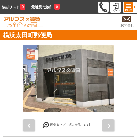
0
0
検討リスト
最近見た物件
お問合せ
横浜太田町郵便局
前
次
画像タップで拡大表示【
1
/1】