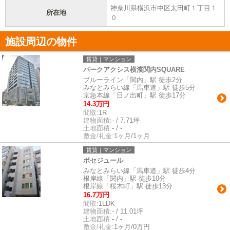
神奈川県横浜市中区太田町１丁目１
所在地
０
施設周辺の物件
賃貸｜マンション
パークアクシス横濱関内SQUARE
ブルーライン「関内」駅 徒歩2分
みなとみらい線「馬車道」駅 徒歩5分
京急本線「日ノ出町」駅 徒歩17分
14.3万円
間取:
1R
建物面積:
- / 7.71坪
土地面積:
- / -
敷金/礼金:
1ヶ月/1ヶ月
賃貸｜マンション
ボセジュール
みなとみらい線「馬車道」駅 徒歩4分
根岸線「関内」駅 徒歩10分
根岸線「桜木町」駅 徒歩13分
16.7万円
間取:
1LDK
建物面積:
- / 11.01坪
土地面積:
- / -
敷金/礼金:
1ヶ月/0万円