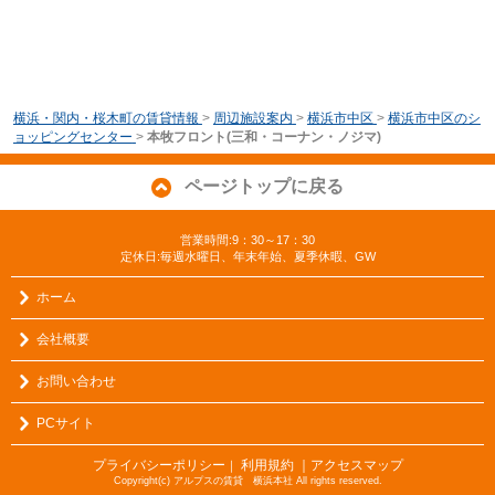
横浜・関内・桜木町の賃貸情報
>
周辺施設案内
>
横浜市中区
>
横浜市中区のシ
ョッピングセンター
>
本牧フロント(三和・コーナン・ノジマ)
ページトップに戻る
営業時間:9：30～17：30
定休日:毎週水曜日、年末年始、夏季休暇、GW
ホーム
会社概要
お問い合わせ
PCサイト
プライバシーポリシー
利用規約
｜アクセスマップ
｜
Copyright(c) アルプスの賃貸 横浜本社 All rights reserved.