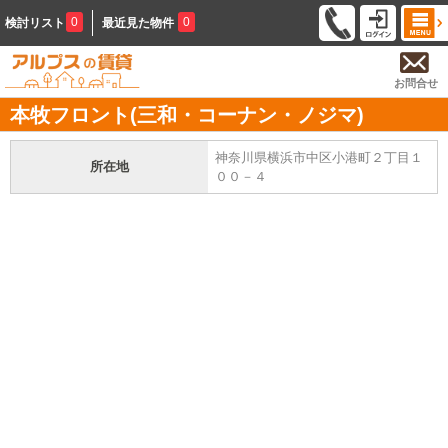
0
0
検討リスト
最近見た物件
お問合せ
本牧フロント(三和・コーナン・ノジマ)
神奈川県横浜市中区小港町２丁目１
所在地
００－４