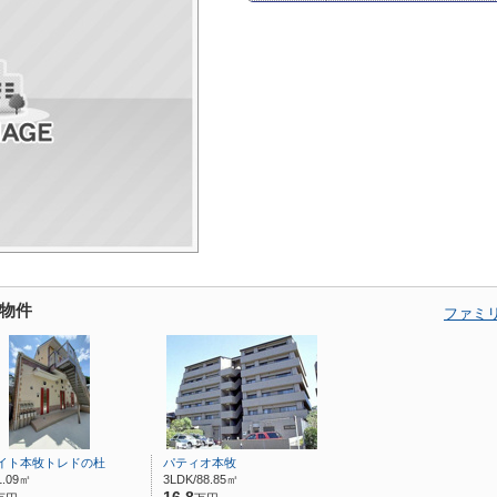
物件
ファミ
イト本牧トレドの杜
パティオ本牧
1.09㎡
3LDK/88.85㎡