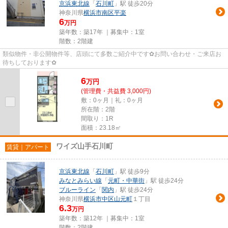
京浜東北線
「
石川町
」駅 徒歩20分
神奈川県
横浜市南区
平楽
6
万円
築年数：築17年 ｜募集中：
1室
階数：2階建
類似物件・非公開物件等、店頭にて多数ご紹介中です✿お問い合わせ・ご来店お
待ちしております✿
6
万
円
(管理費・共益費 3,000円)
敷：0ヶ月｜礼：0ヶ月
所在階：2階
間取り：1R
面積：23.18㎡
ワイズ山手石川町
賃貸｜アパート
京浜東北線
「
石川町
」駅 徒歩9分
みなとみらい線
「
元町・中華街
」駅 徒歩24分
ブルーライン
「
関内
」駅 徒歩24分
神奈川県
横浜市中区
山元町
１丁目
6.3
万円
築年数：築12年 ｜募集中：
1室
階数：2階建