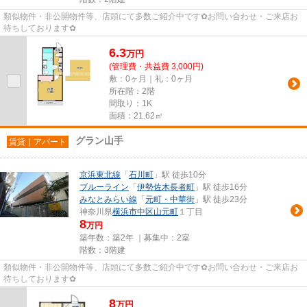
類似物件・非公開物件等、店頭にて多数ご紹介中です✿お問い合わせ・ご来店お
待ちしております✿
6.3
万
円
(管理費・共益費 3,000円)
敷：0ヶ月｜礼：0ヶ月
所在階：2階
間取り：1K
面積：21.62㎡
グラン山手
賃貸｜アパート
京浜東北線
「
石川町
」駅 徒歩10分
ブルーライン
「
伊勢佐木長者町
」駅 徒歩16分
みなとみらい線
「
元町・中華街
」駅 徒歩23分
神奈川県
横浜市中区
山元町
１丁目
8
万円
築年数：築2年 ｜募集中：
2室
階数：3階建
類似物件・非公開物件等、店頭にて多数ご紹介中です✿お問い合わせ・ご来店お
待ちしております✿
8
万
円