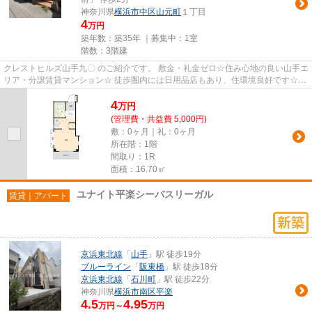
神奈川県
横浜市中区
山元町
１丁目
4
万円
築年数：築35年 ｜募集中：
1室
階数：3階建
クレストヒルズ山手九〇 のご紹介です。 敷金・礼金ゼロ☆住み心地の良い山手エ
リア・分譲賃貸マンション☆ 徒歩圏内には日用品店もあり、住環境良好です☆
【オンライン内見・オンライン...
4
万
円
(管理費・共益費 5,000円)
敷：0ヶ月｜礼：0ヶ月
所在階：1階
間取り：1R
面積：16.70㎡
ユナイト平楽シーバスリーガル
賃貸｜アパート
京浜東北線
「
山手
」駅 徒歩19分
ブルーライン
「
阪東橋
」駅 徒歩18分
京浜東北線
「
石川町
」駅 徒歩22分
神奈川県
横浜市南区
平楽
4.5
4.95
万円～
万円