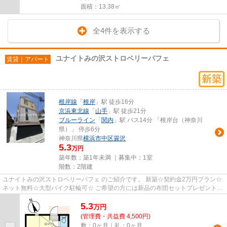
面積：13.38㎡
全4件を表示する
ユナイトみの沢ストロベリーパフェ
賃貸｜アパート
根岸線
「
根岸
」駅 徒歩16分
京浜東北線
「
山手
」駅 徒歩21分
ブルーライン
「
関内
」駅 バス14分 「根岸台（神奈川
県）」 停歩6分
神奈川県
横浜市中区
簑沢
5.3
万円
築年数：築1年未満 ｜募集中：
1室
階数：2階建
ユナイトみの沢ストロベリーパフェ のご紹介です。 新築☆契約金2万円プラン☆
ネット無料☆大型バイク駐輪可☆ ご希望の方には新品の布団セットプレゼント！
バストイレ別＆ロフト付のワン...
5.3
万
円
(管理費・共益費 4,500円)
敷：0ヶ月｜礼：0ヶ月