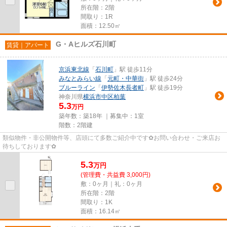
所在階：2階
間取り：1R
面積：12.50㎡
G・Aヒルズ石川町
賃貸｜アパート
京浜東北線
「
石川町
」駅 徒歩11分
みなとみらい線
「
元町・中華街
」駅 徒歩24分
ブルーライン
「
伊勢佐木長者町
」駅 徒歩19分
神奈川県
横浜市中区
柏葉
5.3
万円
築年数：築18年 ｜募集中：
1室
階数：2階建
類似物件・非公開物件等、店頭にて多数ご紹介中です✿お問い合わせ・ご来店お
待ちしております✿
5.3
万
円
(管理費・共益費 3,000円)
敷：0ヶ月｜礼：0ヶ月
所在階：2階
間取り：1K
面積：16.14㎡