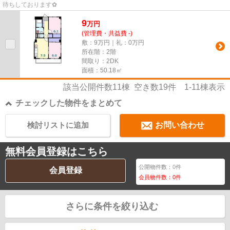
待ちしております✿
9
万
円
(管理費・共益費 -)
敷：9万円｜礼：0万円
所在階：2階
間取り：2DK
面積：50.18㎡
該当公開件数
11
棟 空き数
19
件
1-11
棟表示
チェックした物件をまとめて
検討リストに追加
お問い合わせ
無料会員登録はこちら
公開物件数：
0
件
会員登録
会員物件数：
0
件
さらに条件を絞り込む