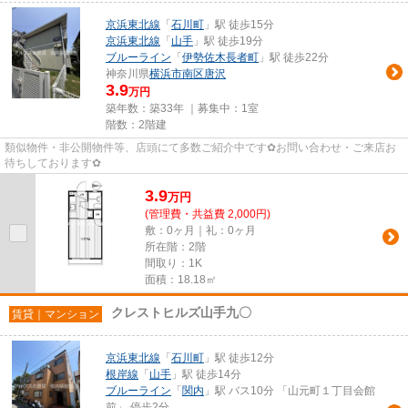
京浜東北線
「
石川町
」駅 徒歩15分
京浜東北線
「
山手
」駅 徒歩19分
ブルーライン
「
伊勢佐木長者町
」駅 徒歩22分
神奈川県
横浜市南区
唐沢
3.9
万円
築年数：築33年 ｜募集中：
1室
階数：2階建
類似物件・非公開物件等、店頭にて多数ご紹介中です✿お問い合わせ・ご来店お
待ちしております✿
3.9
万
円
(管理費・共益費 2,000円)
敷：0ヶ月｜礼：0ヶ月
所在階：2階
間取り：1K
面積：18.18㎡
クレストヒルズ山手九〇
賃貸｜マンション
京浜東北線
「
石川町
」駅 徒歩12分
根岸線
「
山手
」駅 徒歩14分
ブルーライン
「
関内
」駅 バス10分 「山元町１丁目会館
前」 停歩2分