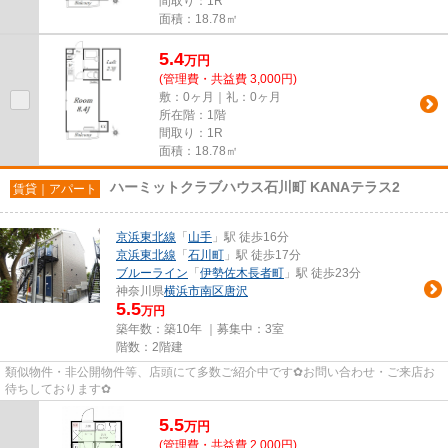
間取り：1R
面積：18.78㎡
5.4
万
円
(管理費・共益費 3,000円)
敷：0ヶ月｜礼：0ヶ月
所在階：1階
間取り：1R
面積：18.78㎡
ハーミットクラブハウス石川町 KANAテラス2
賃貸｜アパート
京浜東北線
「
山手
」駅 徒歩16分
京浜東北線
「
石川町
」駅 徒歩17分
ブルーライン
「
伊勢佐木長者町
」駅 徒歩23分
神奈川県
横浜市南区
唐沢
5.5
万円
築年数：築10年 ｜募集中：
3室
階数：2階建
類似物件・非公開物件等、店頭にて多数ご紹介中です✿お問い合わせ・ご来店お
待ちしております✿
5.5
万
円
(管理費・共益費 2,000円)