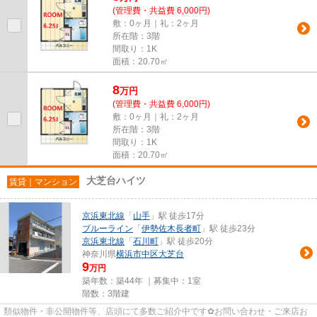
(管理費・共益費 6,000円)
敷：0ヶ月｜礼：2ヶ月
所在階：3階
間取り：1K
面積：20.70㎡
8
万
円
(管理費・共益費 6,000円)
敷：0ヶ月｜礼：2ヶ月
所在階：3階
間取り：1K
面積：20.70㎡
大芝台ハイツ
賃貸｜マンション
京浜東北線
「
山手
」駅 徒歩17分
ブルーライン
「
伊勢佐木長者町
」駅 徒歩23分
京浜東北線
「
石川町
」駅 徒歩20分
神奈川県
横浜市中区
大芝台
9
万円
築年数：築44年 ｜募集中：
1室
階数：3階建
類似物件・非公開物件等、店頭にて多数ご紹介中です✿お問い合わせ・ご来店お