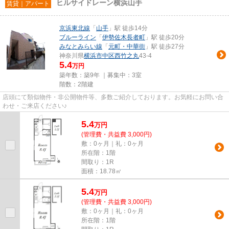
ヒルサイドレーン横浜山手
賃貸｜アパート
京浜東北線
「
山手
」駅 徒歩14分
ブルーライン
「
伊勢佐木長者町
」駅 徒歩20分
みなとみらい線
「
元町・中華街
」駅 徒歩27分
神奈川県
横浜市中区
西竹之丸
43-4
5.4
万円
築年数：築9年 ｜募集中：
3室
階数：2階建
店頭にて類似物件・非公開物件等、多数ご紹介しております。お気軽にお問い合
わせ・ご来店ください♪
5.4
万
円
(管理費・共益費 3,000円)
敷：0ヶ月｜礼：0ヶ月
所在階：1階
間取り：1R
面積：18.78㎡
5.4
万
円
(管理費・共益費 3,000円)
敷：0ヶ月｜礼：0ヶ月
所在階：1階