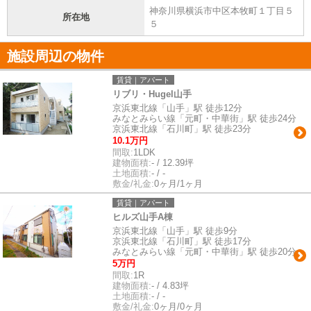
神奈川県横浜市中区本牧町１丁目５
所在地
５
施設周辺の物件
賃貸｜アパート
リブリ・Hugel山手
京浜東北線「山手」駅 徒歩12分
みなとみらい線「元町・中華街」駅 徒歩24分
京浜東北線「石川町」駅 徒歩23分
10.1万円
間取:
1LDK
建物面積:
- / 12.39坪
土地面積:
- / -
敷金/礼金:
0ヶ月/1ヶ月
賃貸｜アパート
ヒルズ山手A棟
京浜東北線「山手」駅 徒歩9分
京浜東北線「石川町」駅 徒歩17分
みなとみらい線「元町・中華街」駅 徒歩20分
5万円
間取:
1R
建物面積:
- / 4.83坪
土地面積:
- / -
敷金/礼金:
0ヶ月/0ヶ月