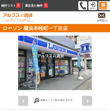
0
0
検討リスト
最近見た物件
お問合せ
ローソン 横浜本牧町一丁目店
前
次
画像タップで拡大表示【
1
/1】