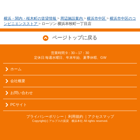
横浜・関内・桜木町の賃貸情報
>
周辺施設案内
>
横浜市中区
>
横浜市中区のコ
ンビニエンスストア
>
ローソン 横浜本牧町一丁目店
ページトップに戻る
営業時間:9：30～17：30
定休日:毎週水曜日、年末年始、夏季休暇、GW
ホーム
会社概要
お問い合わせ
PCサイト
プライバシーポリシー
利用規約
｜アクセスマップ
｜
Copyright(c) アルプスの賃貸 横浜本社 All rights reserved.