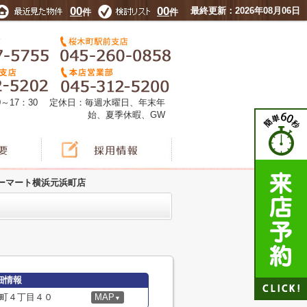
00
00
最終更新：2026年08月06日
件
件
0～17：30 定休日：毎週水曜日、年末年
始、夏季休暇、GW
ーマート横浜元浜町店
細情報
町４丁目４０
MAP
▼