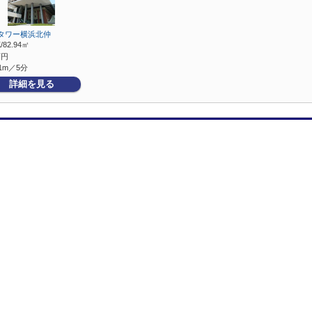
タワー横浜北仲
/82.94㎡
万円
1m／5分
詳細を見る