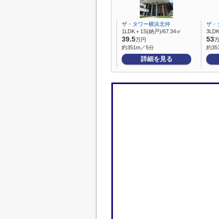
ザ・タワー横浜北仲
ザ・
1LDK＋1S(納戸)/67.34㎡
3LDK
39.5
53
万円
約351m／5分
約35
詳細を見る