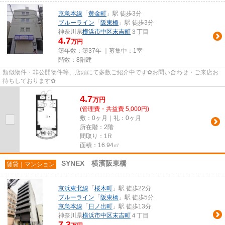
京急本線
「
黄金町
」駅 徒歩3分
ブルーライン
「
阪東橋
」駅 徒歩3分
神奈川県
横浜市中区
末吉町
３丁目
4.7
万円
築年数：築37年 ｜募集中：
1室
階数：8階建
類似物件・非公開物件等、店頭にて多数ご紹介中です✿お問い合わせ・ご来店お
待ちしております✿
4.7
万
円
(管理費・共益費 5,000円)
敷：0ヶ月｜礼：0ヶ月
所在階：2階
間取り：1R
面積：16.94㎡
SYNEX 横濱阪東橋
賃貸｜マンション
京浜東北線
「
桜木町
」駅 徒歩22分
ブルーライン
「
阪東橋
」駅 徒歩5分
京急本線
「
日ノ出町
」駅 徒歩13分
神奈川県
横浜市中区
末吉町
４丁目
7.3