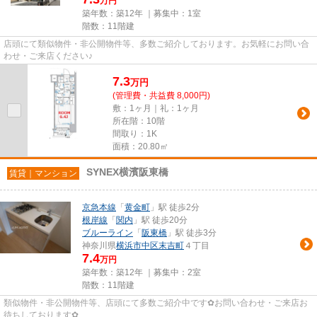
万円
築年数：築12年 ｜募集中：
1室
階数：11階建
店頭にて類似物件・非公開物件等、多数ご紹介しております。お気軽にお問い合
わせ・ご来店ください♪
7.3
万
円
(管理費・共益費 8,000円)
敷：1ヶ月｜礼：1ヶ月
所在階：10階
間取り：1K
面積：20.80㎡
SYNEX横濱阪東橋
賃貸｜マンション
京急本線
「
黄金町
」駅 徒歩2分
根岸線
「
関内
」駅 徒歩20分
ブルーライン
「
阪東橋
」駅 徒歩3分
神奈川県
横浜市中区
末吉町
４丁目
7.4
万円
築年数：築12年 ｜募集中：
2室
階数：11階建
類似物件・非公開物件等、店頭にて多数ご紹介中です✿お問い合わせ・ご来店お
待ちしております✿