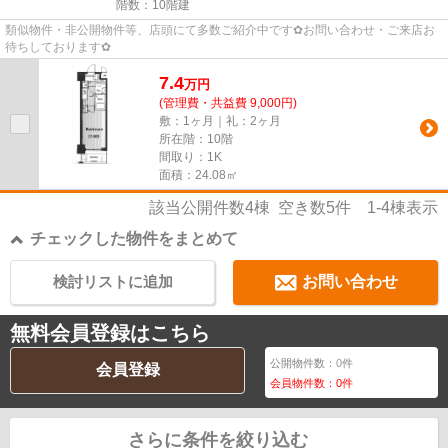
階数：10階建
類似物件・非公開物件等、店頭にて多数ご紹介中です✿お問い合わせ・ご来店お
待ちしております✿
7.4
万
円
(管理費・共益費 9,000円)
敷：1ヶ月｜礼：2ヶ月
所在階：10階
間取り：1K
面積：24.08㎡
該当公開件数
4
棟 空き数
5
件
1-4
棟表示
チェックした物件をまとめて
検討リストに追加
お問い合わせ
無料会員登録はこちら
公開物件数：
0
件
会員登録
会員物件数：
0
件
さらに条件を絞り込む