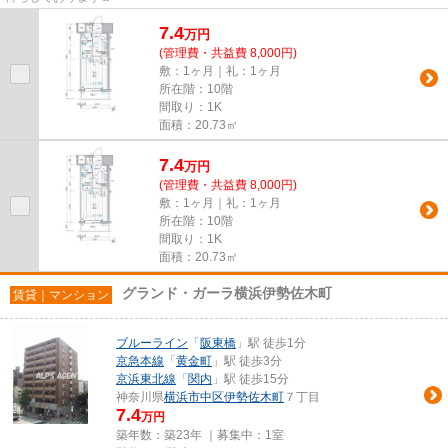
7.4
万
円
(管理費・共益費 8,000円)
敷：1ヶ月｜礼：1ヶ月
所在階：10階
間取り：1K
面積：20.73㎡
7.4
万
円
(管理費・共益費 8,000円)
敷：1ヶ月｜礼：1ヶ月
所在階：10階
間取り：1K
面積：20.73㎡
グランド・ガーラ横浜伊勢佐木町
賃貸｜マンション
ブルーライン
「
阪東橋
」駅 徒歩1分
京急本線
「
黄金町
」駅 徒歩3分
京浜東北線
「
関内
」駅 徒歩15分
神奈川県
横浜市中区
伊勢佐木町
７丁目
7.4
万円
築年数：築23年 ｜募集中：
1室