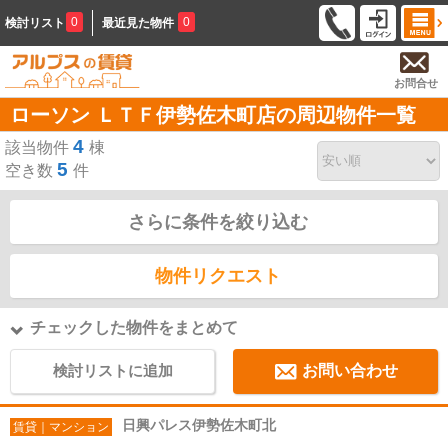
0
0
検討リスト
最近見た物件
お問合せ
ローソン ＬＴＦ伊勢佐木町店の周辺物件一覧
4
該当物件
棟
5
空き数
件
さらに条件を絞り込む
物件リクエスト
チェックした物件をまとめて
検討リストに追加
お問い合わせ
日興パレス伊勢佐木町北
賃貸｜マンション