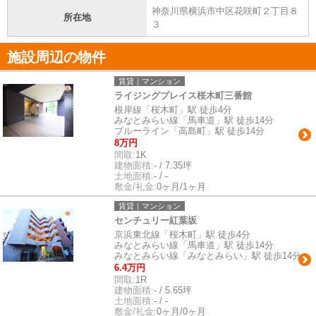
神奈川県横浜市中区花咲町２丁目８
所在地
３
施設周辺の物件
賃貸｜マンション
ライジングプレイス桜木町三番館
根岸線「桜木町」駅 徒歩4分
みなとみらい線「馬車道」駅 徒歩14分
ブルーライン「高島町」駅 徒歩14分
8万円
間取:
1K
建物面積:
- / 7.35坪
土地面積:
- / -
敷金/礼金:
0ヶ月/1ヶ月
賃貸｜マンション
センチュリー紅葉坂
京浜東北線「桜木町」駅 徒歩4分
みなとみらい線「馬車道」駅 徒歩14分
みなとみらい線「みなとみらい」駅 徒歩14分
6.4万円
間取:
1R
建物面積:
- / 5.65坪
土地面積:
- / -
敷金/礼金:
0ヶ月/0ヶ月