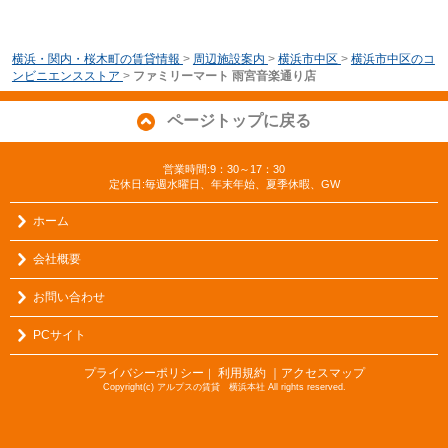
横浜・関内・桜木町の賃貸情報
>
周辺施設案内
>
横浜市中区
>
横浜市中区のコ
ンビニエンスストア
>
ファミリーマート 雨宮音楽通り店
ページトップに戻る
営業時間:9：30～17：30
定休日:毎週水曜日、年末年始、夏季休暇、GW
ホーム
会社概要
お問い合わせ
PCサイト
プライバシーポリシー
利用規約
｜アクセスマップ
｜
Copyright(c) アルプスの賃貸 横浜本社 All rights reserved.