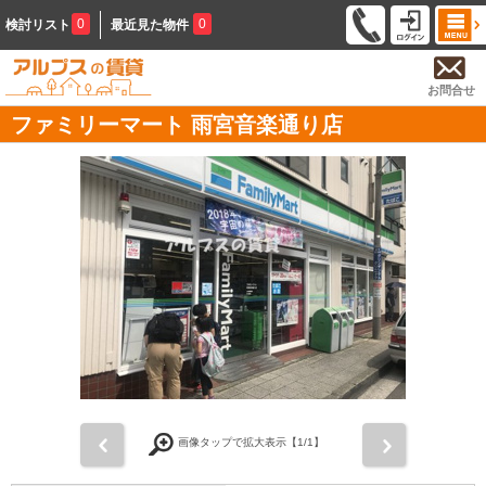
0
0
検討リスト
最近見た物件
お問合せ
ファミリーマート 雨宮音楽通り店
前
次
画像タップで拡大表示【
1
/1】