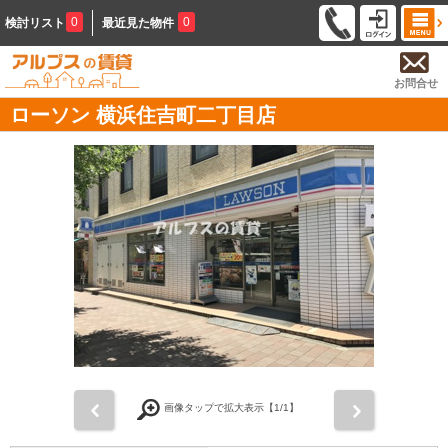
0
0
検討リスト
最近見た物件
お問合せ
ローソン 横浜住吉町二丁目店
前
次
画像タップで拡大表示【
1
/1】