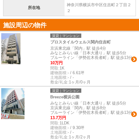
神奈川県横浜市中区住吉町２丁目２
所在地
２
施設周辺の物件
賃貸｜マンション
プロスタイルウェルス関内住吉町
京浜東北線「関内」駅 徒歩4分
みなとみらい線「日本大通り」駅 徒歩5分
ブルーライン「伊勢佐木長者町」駅 徒歩13分
10万円
間取:
1K
建物面積:
- / 6.61坪
土地面積:
- / -
敷金/礼金:
1ヶ月/0ヶ月
賃貸｜マンション
Breeze横浜公園
みなとみらい線「日本大通り」駅 徒歩5分
京浜東北線「関内」駅 徒歩8分
ブルーライン「伊勢佐木長者町」駅 徒歩13分
13.7万円
間取:
1LDK
建物面積:
- / 9.30坪
土地面積:
- / -
敷金/礼金:
1ヶ月/2ヶ月