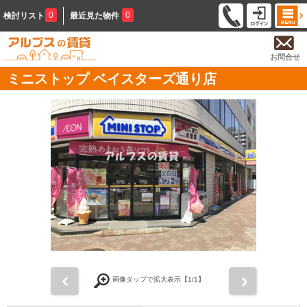
0
0
検討リスト
最近見た物件
お問合せ
ミニストップ ベイスターズ通り店
前
次
画像タップで拡大表示【
1
/1】