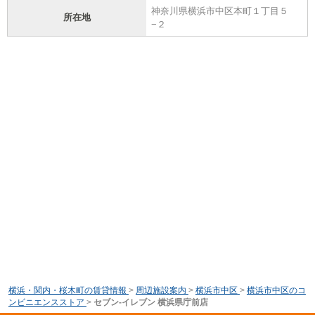
神奈川県横浜市中区本町１丁目５
所在地
−２
横浜・関内・桜木町の賃貸情報
>
周辺施設案内
>
横浜市中区
>
横浜市中区のコ
ンビニエンスストア
>
セブン‐イレブン 横浜県庁前店