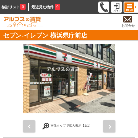
0
0
検討リスト
最近見た物件
お問合せ
セブン‐イレブン 横浜県庁前店
前
次
画像タップで拡大表示【
1
/1】