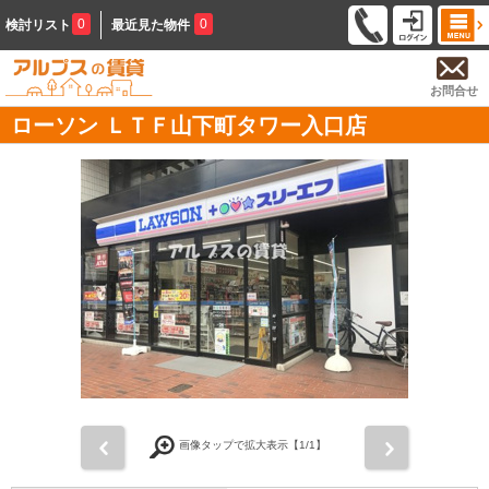
0
0
検討リスト
最近見た物件
お問合せ
ローソン ＬＴＦ山下町タワー入口店
前
次
画像タップで拡大表示【
1
/1】