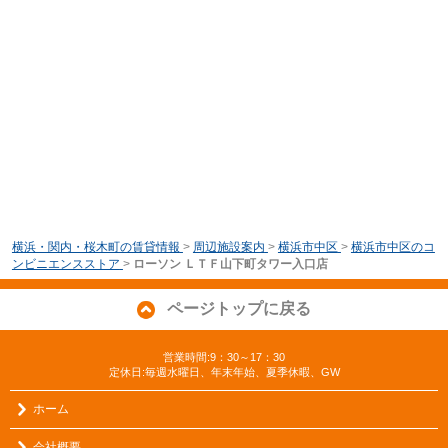
横浜・関内・桜木町の賃貸情報
>
周辺施設案内
>
横浜市中区
>
横浜市中区のコ
ンビニエンスストア
>
ローソン ＬＴＦ山下町タワー入口店
ページトップに戻る
営業時間:9：30～17：30
定休日:毎週水曜日、年末年始、夏季休暇、GW
ホーム
会社概要