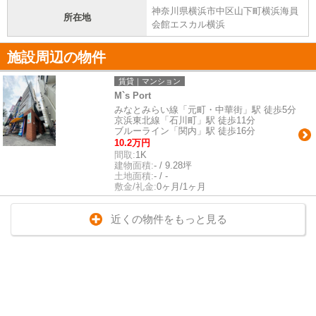
神奈川県横浜市中区山下町横浜海員
所在地
会館エスカル横浜
施設周辺の物件
賃貸｜マンション
M`s Port
みなとみらい線「元町・中華街」駅 徒歩5分
京浜東北線「石川町」駅 徒歩11分
ブルーライン「関内」駅 徒歩16分
10.2万円
間取:
1K
建物面積:
- / 9.28坪
土地面積:
- / -
敷金/礼金:
0ヶ月/1ヶ月
近くの物件をもっと見る