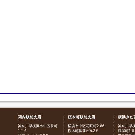
関内駅前支店
桜木町駅前支店
横浜きた
神奈川県横浜市中区翁町
横浜市中区花咲町2-66
神奈川県
1-1-6
桜木町駅前ビル2Ｆ
鶴屋町1-8-