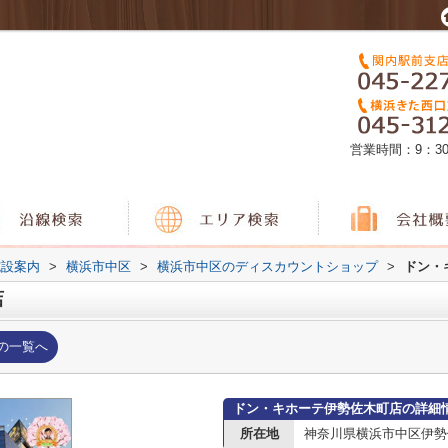
営業時間：9：3
施設案内
>
横浜市中区
>
横浜市中区のディスカウントショップ
>
ドン・
店
の一覧へ
ドン・キホーテ伊勢佐木町店の詳細
所在地
神奈川県横浜市中区伊勢