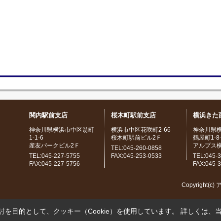
関内駅前支店
桜木町駅前支店
横浜きた
神奈川県横浜市中区翁町
横浜市中区花咲町2-66
神奈川県
1-1-6
桜木町駅前ビル2Ｆ
鶴屋町1-8-
産友パークビル2Ｆ
アルプス
TEL:045-260-0858
TEL:045-227-5755
FAX:045-253-0533
TEL:045-
FAX:045-227-5756
FAX:045-
Copyright(c
を目的として、クッキー（Cookie）を使用しています。
詳しくは、