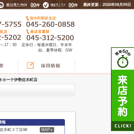
00
00
最終更新：2026年08月09日
件
件
0～17：30 定休日：毎週水曜日、年末年
始、夏季休暇、GW
キホーテ伊勢佐木町店
情報
佐木町３丁目98
MAP
▼