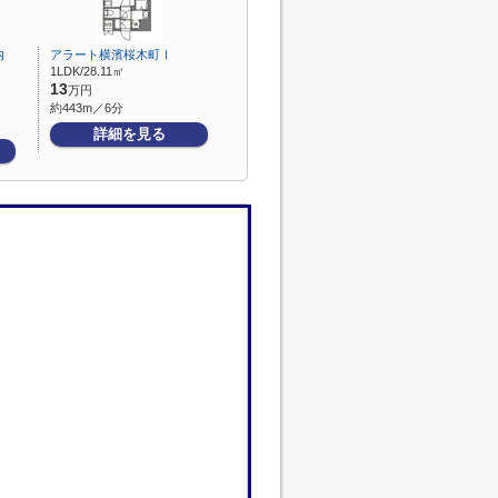
内
アラート横濱桜木町Ⅰ
1LDK/28.11㎡
13
万円
約443m／6分
詳細を見る