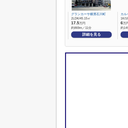
グランカーサ横濱石川町
カル
2LDK/45.15㎡
1K/1
17.5
6
万円
万
約869m／11分
約14
詳細を見る