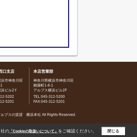
西口支店
本店営業部
横浜市神奈川区
神奈川県横浜市神奈川区
1
鶴屋町1-8-1
横浜ビル2Ｆ
アルプス横浜ビル2F
312-5202
TEL:045-312-5200
312-5201
FAX:045-312-5201
) アルプスの賃貸 横浜本社 All Rights Reserved.
当社の
をご確認ください。
閉じる
「Cookieの取扱いについて」