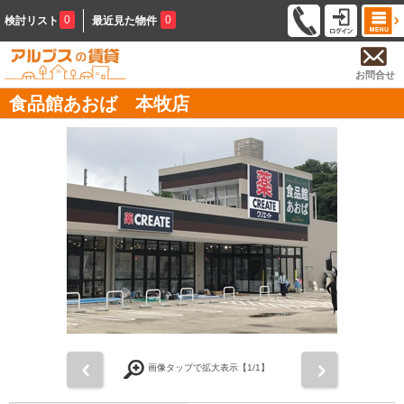
0
0
検討リスト
最近見た物件
お問合せ
食品館あおば 本牧店
前
次
画像タップで拡大表示【
1
/1】