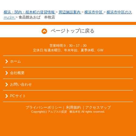
横浜・関内・桜木町の賃貸情報
>
周辺施設案内
>
横浜市中区
>
横浜市中区のス
ーパー
>
食品館あおば 本牧店
ページトップに戻る
営業時間:9：30～17：30
定休日:毎週水曜日、年末年始、夏季休暇、GW
ホーム
会社概要
お問い合わせ
PCサイト
プライバシーポリシー
利用規約
｜アクセスマップ
｜
Copyright(c) アルプスの賃貸 横浜本社 All rights reserved.