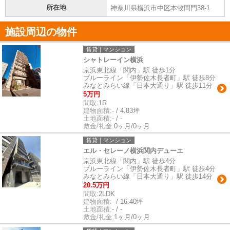
所在地
神奈川県横浜市中区本牧間門38-1
施設周辺の物件
賃貸｜マンション
シャトレーイン横浜
京浜東北線「関内」駅 徒歩1分
ブルーライン「伊勢佐木長者町」駅 徒歩8分
みなとみらい線「日本大通り」駅 徒歩11分
5万円
間取:
1R
建物面積:
- / 4.83坪
土地面積:
- / -
敷金/礼金:
0ヶ月/0ヶ月
賃貸｜マンション
エル・セレーノ横浜関内デューエ
京浜東北線「関内」駅 徒歩4分
ブルーライン「伊勢佐木長者町」駅 徒歩4分
みなとみらい線「日本大通り」駅 徒歩14分
20.5万円
間取:
2LDK
建物面積:
- / 16.40坪
土地面積:
- / -
敷金/礼金:
1ヶ月/0ヶ月