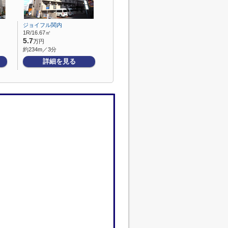
ジョイフル関内
1R/16.67㎡
5.7
万円
約234m／3分
詳細を見る