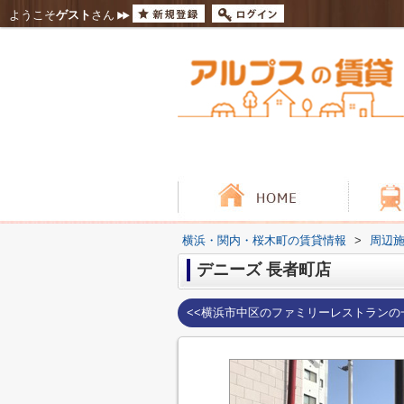
ようこそ
ゲスト
さん
横浜・関内・桜木町の賃貸情報
>
周辺
デニーズ 長者町店
<<横浜市中区のファミリーレストランの