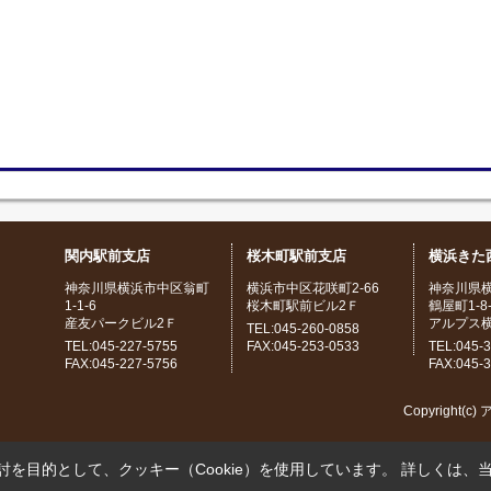
関内駅前支店
桜木町駅前支店
横浜きた
神奈川県横浜市中区翁町
横浜市中区花咲町2-66
神奈川県
1-1-6
桜木町駅前ビル2Ｆ
鶴屋町1-8-
産友パークビル2Ｆ
アルプス
TEL:045-260-0858
TEL:045-227-5755
FAX:045-253-0533
TEL:045-
FAX:045-227-5756
FAX:045-
Copyright(c
を目的として、クッキー（Cookie）を使用しています。
詳しくは、