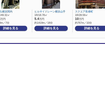
BEL横浜関内
ヒルサイドレーン横浜山手
スクエア長者町
/49.32㎡
1R/18.78㎡
1R/28.59㎡
8
5.4
10
万円
万円
万円
3m／7分
約1419m／18分
約767m／10分
詳細を見る
詳細を見る
詳細を見る