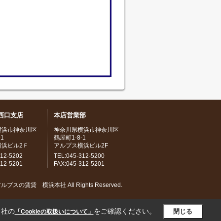
西口支店
本店営業部
横浜市神奈川区
神奈川県横浜市神奈川区
1
鶴屋町1-8-1
横浜ビル2Ｆ
アルプス横浜ビル2F
312-5202
TEL:045-312-5200
312-5201
FAX:045-312-5201
) アルプスの賃貸 横浜本社 All Rights Reserved.
当社の
をご確認ください。
閉じる
「Cookieの取扱いについて」