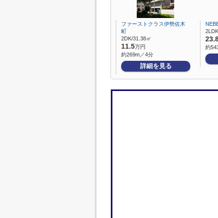
ファーストクラス伊勢佐木
NE
町
2LDK
2DK/31.38㎡
23.
11.5
万円
約54
約269m／4分
詳細を見る