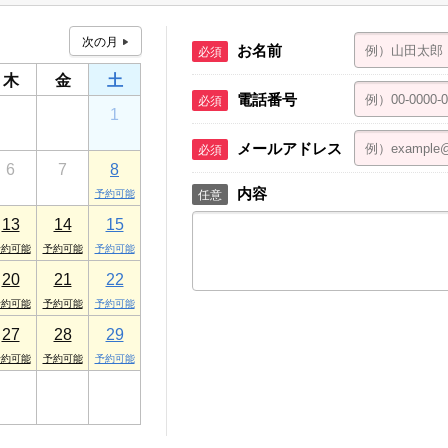
町駅前支店
66 桜木町駅前ビル 2F
お名前
必須
本社
木
金
土
１丁目8-1 アルプス横浜ビル
電話番号
必須
30
31
1
メールアドレス
必須
6
7
8
内容
任意
13
14
15
20
21
22
27
28
29
3
4
5