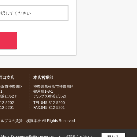
選択してください
西口支店
本店営業部
横浜市神奈川区
神奈川県横浜市神奈川区
1
鶴屋町1-8-1
横浜ビル2Ｆ
アルプス横浜ビル2F
312-5202
TEL:045-312-5200
312-5201
FAX:045-312-5201
) アルプスの賃貸 横浜本社 All Rights Reserved.