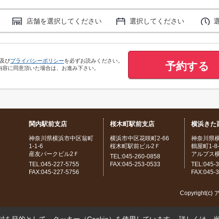
店舗を選択してください
選択してください
及び
プライバシーポリシー
を必ずお読みください。
予約する
内容に同意頂いた場合は、お進み下さい。
関内駅前支店
桜木町駅前支店
横浜きた
神奈川県横浜市中区翁町
横浜市中区花咲町2-66
神奈川県
1-1-6
桜木町駅前ビル2Ｆ
鶴屋町1-8-
産友パークビル2Ｆ
アルプス
TEL:045-260-0858
TEL:045-227-5755
FAX:045-253-0533
TEL:045-
FAX:045-227-5756
FAX:045-
Copyright(c