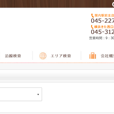
営業時間：9：3
駅前支店
-6 産友パークビル 2Ｆ