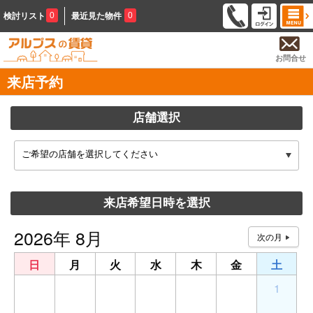
0
0
検討リスト
最近見た物件
お問合せ
来店予約
店舗選択
ご希望の店舗を選択してください
来店希望日時を選択
2026年 8月
日
月
火
水
木
金
土
26
27
28
29
30
31
1