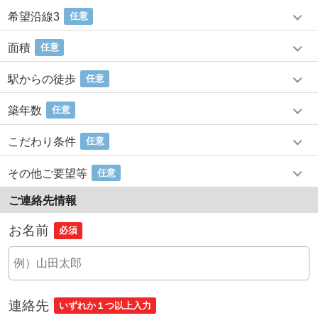
希望沿線3
任意
面積
任意
駅からの徒歩
任意
築年数
任意
こだわり条件
任意
その他ご要望等
任意
ご連絡先情報
お名前
必須
連絡先
いずれか１つ以上入力