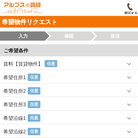
電話する
希望物件リクエスト
入力
確認
送信
ご希望条件
賃料【賃貸物件】
任意
希望住所1
任意
希望住所2
任意
希望住所3
任意
希望沿線1
任意
希望沿線2
任意