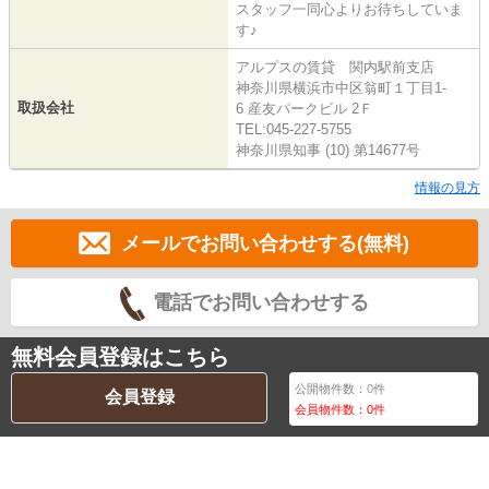
スタッフ一同心よりお待ちしていま
す♪
アルプスの賃貸 関内駅前支店
神奈川県横浜市中区翁町１丁目1-
取扱会社
6 産友パークビル 2Ｆ
TEL:045-227-5755
神奈川県知事 (10) 第14677号
情報の見方
メールでお問い合わせする(無料)
電話でお問い合わせする
無料会員登録はこちら
公開物件数：
0
件
会員登録
会員物件数：
0
件