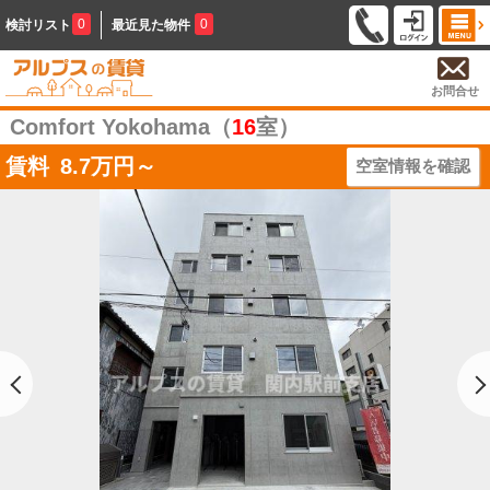
0
0
検討リスト
最近見た物件
お問合せ
Comfort Yokohama（
16
室）
賃料
8.7
万円～
空室情報を確認