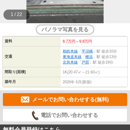
1 / 22
パノラマ写真を見る
賃料
8.7万円～9.8万円
相鉄本線
「
平沼橋
」駅 徒歩10分
交通
東海道本線
「
横浜
」駅 徒歩13分
京急本線
「
戸部
」駅 徒歩19分
間取り(面積)
1K(20.47㎡～21.60㎡)
築年月
2026年 6月(新築)
メールでお問い合わせする(無料)
電話でお問い合わせする
無料会員登録はこちら