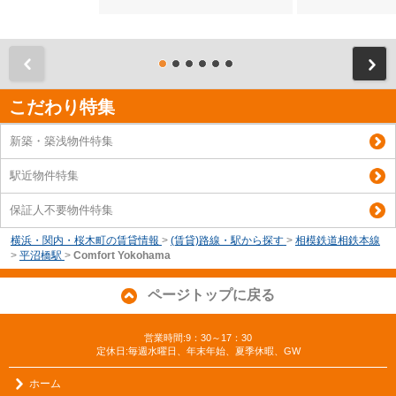
前
こだわり特集
新築・築浅物件特集
駅近物件特集
保証人不要物件特集
横浜・関内・桜木町の賃貸情報
>
(賃貸)路線・駅から探す
>
相模鉄道相鉄本線
>
平沼橋駅
>
Comfort Yokohama
ページトップに戻る
営業時間:9：30～17：30
定休日:毎週水曜日、年末年始、夏季休暇、GW
ホーム