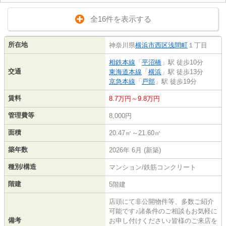
全16件を表示する
所在地
神奈川県
横浜市西区
浅間町
１丁目
相鉄本線
「
平沼橋
」駅 徒歩10分
交通
東海道本線
「
横浜
」駅 徒歩13分
京急本線
「
戸部
」駅 徒歩19分
賃料
8.7万円～9.8万円
管理費等
8,000円
面積
20.47㎡～21.60㎡
築年数
2026年 6月 (新築)
種別/構造
マンション/鉄筋コンクリート
階建
5階建
店頭にて非公開物件等、多数ご紹介
可能です♪諸条件のご相談もお気軽に
備考
お申し付けください♪皆様のご来店を