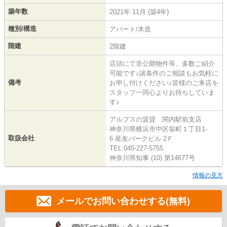
築年数
2021年 11月 (築4年)
種別/構造
アパート/木造
階建
2階建
店頭にて非公開物件等、多数ご紹介
可能です♪諸条件のご相談もお気軽に
備考
お申し付けください♪皆様のご来店を
スタッフ一同心よりお待ちしていま
す♪
アルプスの賃貸 関内駅前支店
神奈川県横浜市中区翁町１丁目1-
取扱会社
6 産友パークビル 2Ｆ
TEL:045-227-5755
神奈川県知事 (10) 第14677号
情報の見方
メールでお問い合わせする(無料)