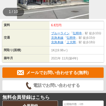
1 / 10
賃料
6.8万円
ブルーライン
「
弘明寺
」駅 徒歩10分
交通
京急本線
「
弘明寺
」駅 徒歩15分
京急本線
「
上大岡
」駅 徒歩18分
間取り(面積)
1K(19.98㎡)
築年月
2021年 11月(築4年)
メールでお問い合わせする(無料)
電話でお問い合わせする
無料会員登録はこちら
公開物件数：
0
件
会員登録