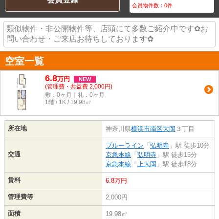
会員物件数：
0
件
類似物件・非公開物件等、店頭にて多数ご紹介中です✿お
問い合わせ・ご来店お待ちしております✿
空室一覧
6.8
万
円
NEW
(管理費・共益費 2,000円)
敷：0ヶ月｜礼：0ヶ月
1階 / 1K / 19.98㎡
所在地
神奈川県
横浜市南区
大岡
３丁目
ブルーライン
「
弘明寺
」駅 徒歩10分
交通
京急本線
「
弘明寺
」駅 徒歩15分
京急本線
「
上大岡
」駅 徒歩18分
賃料
6.8万円
管理費等
2,000円
面積
19.98㎡