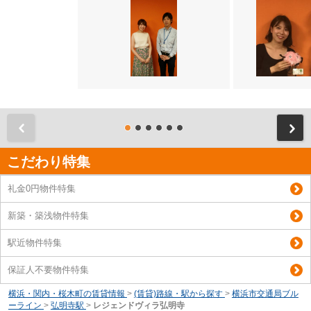
前
こだわり特集
礼金0円物件特集
新築・築浅物件特集
駅近物件特集
保証人不要物件特集
横浜・関内・桜木町の賃貸情報
>
(賃貸)路線・駅から探す
>
横浜市交通局ブル
ーライン
>
弘明寺駅
>
レジェンドヴィラ弘明寺