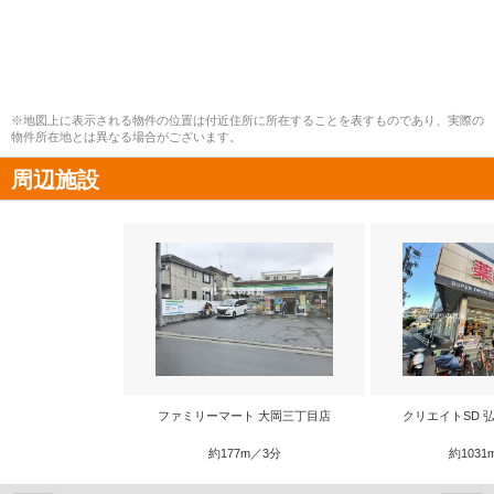
※地図上に表示される物件の位置は付近住所に所在することを表すものであり、実際の
物件所在地とは異なる場合がございます。
周辺施設
ファミリーマート 大岡三丁目店
クリエイトSD 
約177m／3分
約1031