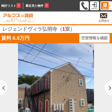
0
0
検討リスト
最近見た物件
お問合せ
レジェンドヴィラ弘明寺（
1
室）
賃料
6.8万円
空室情報を確認