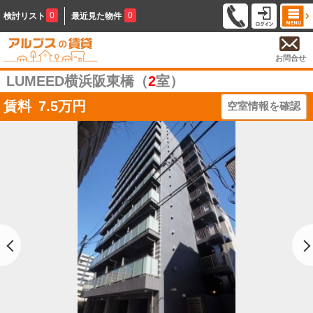
0
0
検討リスト
最近見た物件
お問合せ
LUMEED横浜阪東橋（
2
室）
賃料
7.5
万円
空室情報を確認