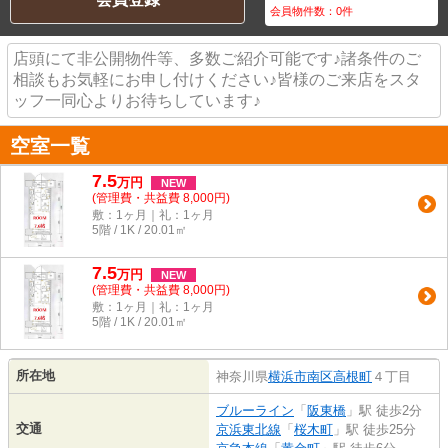
会員物件数：
0
件
店頭にて非公開物件等、多数ご紹介可能です♪諸条件のご
相談もお気軽にお申し付けください♪皆様のご来店をスタ
ッフ一同心よりお待ちしています♪
空室一覧
7.5
万
円
NEW
(管理費・共益費 8,000円)
敷：1ヶ月｜礼：1ヶ月
5階 / 1K / 20.01㎡
7.5
万
円
NEW
(管理費・共益費 8,000円)
敷：1ヶ月｜礼：1ヶ月
5階 / 1K / 20.01㎡
所在地
神奈川県
横浜市南区
高根町
４丁目
ブルーライン
「
阪東橋
」駅 徒歩2分
交通
京浜東北線
「
桜木町
」駅 徒歩25分