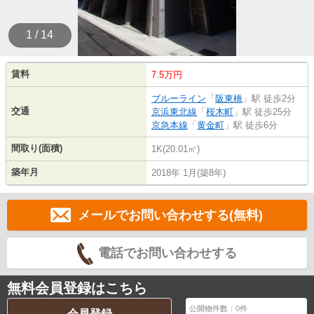
1 / 14
賃料
7.5万円
ブルーライン
「
阪東橋
」駅 徒歩2分
交通
京浜東北線
「
桜木町
」駅 徒歩25分
京急本線
「
黄金町
」駅 徒歩6分
間取り(面積)
1K(20.01㎡)
築年月
2018年 1月(築8年)
メールでお問い合わせする(無料)
電話でお問い合わせする
無料会員登録はこちら
公開物件数：
0
件
会員登録