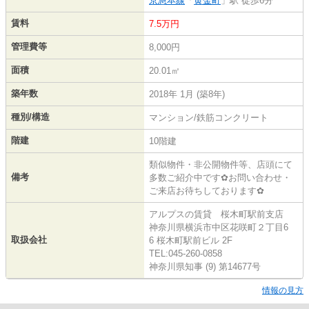
京急本線
「
黄金町
」駅 徒歩6分
賃料
7.5万円
管理費等
8,000円
面積
20.01㎡
築年数
2018年 1月 (築8年)
種別/構造
マンション/鉄筋コンクリート
階建
10階建
類似物件・非公開物件等、店頭にて
備考
多数ご紹介中です✿お問い合わせ・
ご来店お待ちしております✿
アルプスの賃貸 桜木町駅前支店
神奈川県横浜市中区花咲町２丁目6
取扱会社
6 桜木町駅前ビル 2F
TEL:045-260-0858
神奈川県知事 (9) 第14677号
情報の見方