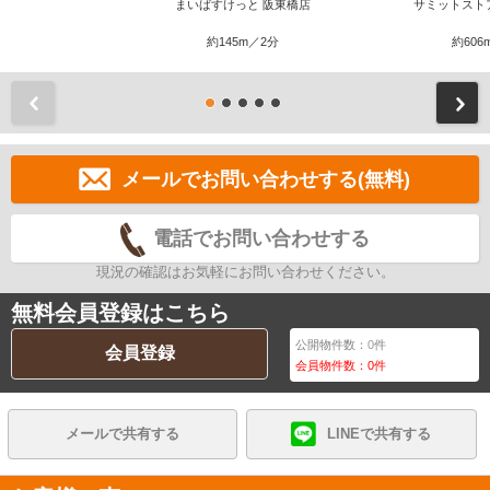
まいばすけっと 阪東橋店
サミットスト
約145m／2分
約606
前
メールでお問い合わせする(無料)
電話でお問い合わせする
現況の確認はお気軽にお問い合わせください。
無料会員登録はこちら
公開物件数：
0
件
会員登録
会員物件数：
0
件
メールで共有する
LINEで共有する