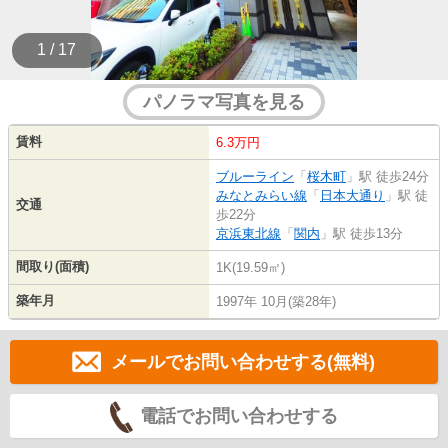
1 / 17
パノラマ写真を見る
賃料
6.3万円
ブルーライン
「
桜木町
」駅 徒歩24分
みなとみらい線
「
日本大通り
」駅 徒
交通
歩22分
京浜東北線
「
関内
」駅 徒歩13分
間取り(面積)
1K(19.59㎡)
築年月
1997年 10月(築28年)
メールでお問い合わせする(無料)
電話でお問い合わせする