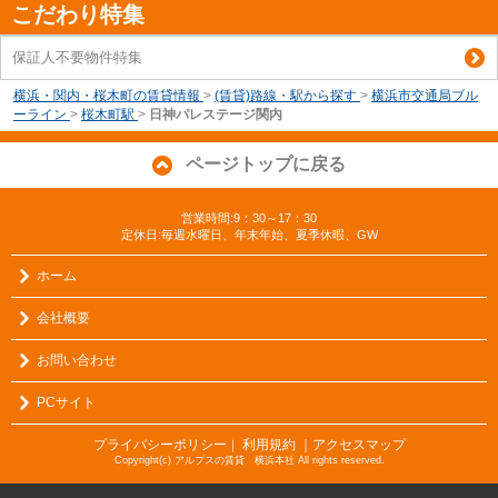
こだわり特集
保証人不要物件特集
横浜・関内・桜木町の賃貸情報
>
(賃貸)路線・駅から探す
>
横浜市交通局ブル
ーライン
>
桜木町駅
>
日神パレステージ関内
ページトップに戻る
営業時間:9：30～17：30
定休日:毎週水曜日、年末年始、夏季休暇、GW
ホーム
会社概要
お問い合わせ
PCサイト
プライバシーポリシー
利用規約
｜アクセスマップ
｜
Copyright(c) アルプスの賃貸 横浜本社 All rights reserved.