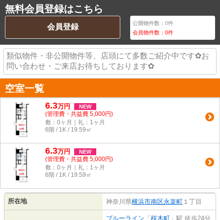
無料会員登録はこちら
公開物件数：
0
件
会員登録
会員物件数：
0
件
類似物件・非公開物件等、店頭にて多数ご紹介中です✿お
問い合わせ・ご来店お待ちしております✿
空室一覧
6.3
万
円
NEW
(管理費・共益費 5,000円)
敷：0ヶ月｜礼：1ヶ月
6階 / 1K / 19.59㎡
6.3
万
円
NEW
(管理費・共益費 5,000円)
敷：0ヶ月｜礼：1ヶ月
6階 / 1K / 19.59㎡
所在地
神奈川県
横浜市南区
永楽町
１丁目
ブルーライン
「
桜木町
」駅 徒歩24分