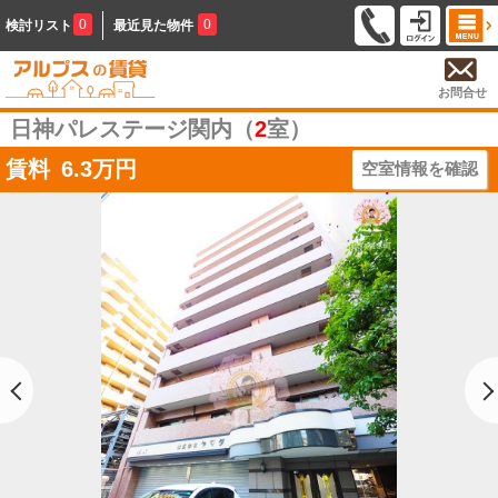
0
0
検討リスト
最近見た物件
お問合せ
日神パレステージ関内（
2
室）
賃料
6.3
万円
空室情報を確認