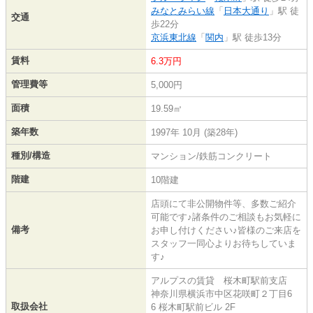
みなとみらい線
「
日本大通り
」駅 徒
交通
歩22分
京浜東北線
「
関内
」駅 徒歩13分
賃料
6.3万円
管理費等
5,000円
面積
19.59㎡
築年数
1997年 10月 (築28年)
種別/構造
マンション/鉄筋コンクリート
階建
10階建
店頭にて非公開物件等、多数ご紹介
可能です♪諸条件のご相談もお気軽に
備考
お申し付けください♪皆様のご来店を
スタッフ一同心よりお待ちしていま
す♪
アルプスの賃貸 桜木町駅前支店
神奈川県横浜市中区花咲町２丁目6
取扱会社
6 桜木町駅前ビル 2F