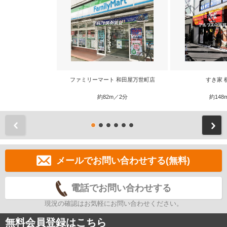
ファミリーマート 和田屋万世町店
すき家 
約82m／2分
約148
前
メールでお問い合わせする(無料)
電話でお問い合わせする
現況の確認はお気軽にお問い合わせください。
無料会員登録はこちら