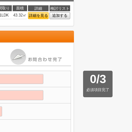
間取り
面積
詳細
検討リスト
1LDK
43.32㎡
詳細を見る
追加する
0
/
3
必須項目完了