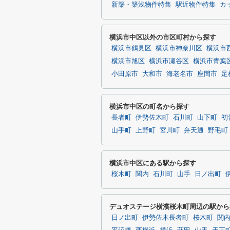
新築・築浅物件特集
駅近物件特集
カ
横浜市中区以外の市区町村から探す
横浜市鶴見区
横浜市神奈川区
横浜市
横浜市旭区
横浜市瀬谷区
横浜市青葉
小田原市
大和市
海老名市
座間市
足
横浜市中区の町名から探す
長者町
伊勢佐木町
石川町
山下町
初
山手町
上野町
宮川町
弁天通
野毛町
横浜市中区にある駅から探す
桜木町
関内
石川町
山手
日ノ出町
デュオステージ横濱桜木町周辺の駅から
日ノ出町
伊勢佐木長者町
桜木町
関