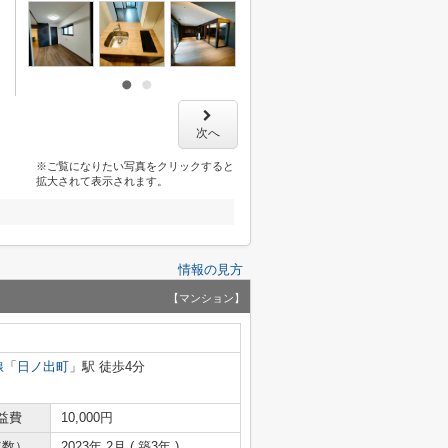
次へ
※ご覧になりたい写真をクリックすると
拡大されて表示されます。
情報の見方
【マンション】
線
「
日ノ出町
」駅 徒歩4分
益費
10,000円
年数）
2023年 2月 ( 築3年 )