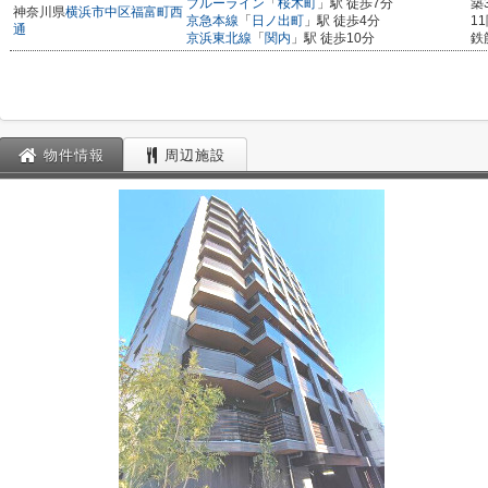
ブルーライン
「
桜木町
」駅 徒歩7分
築
神奈川県
横浜市中区
福富町西
京急本線
「
日ノ出町
」駅 徒歩4分
1
通
京浜東北線
「
関内
」駅 徒歩10分
鉄
物件情報
周辺施設