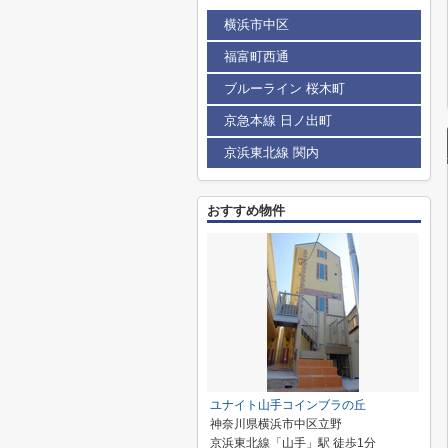
横浜市中区
福富町西通
ブルーライン 桜木町
京急本線 日ノ出町
京浜東北線 関内
おすすめ物件
ユナイト山手コインブラの丘
神奈川県横浜市中区立野
京浜東北線「山手」駅 徒歩1分