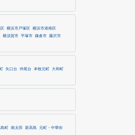
北区
横浜市戸塚区
横浜市港南区
区
横須賀市
平塚市
鎌倉市
藤沢市
町
矢口台
仲尾台
本牧元町
大和町
高島町
南太田
新高島
元町・中華街