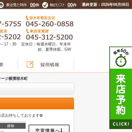
00
00
最終更新：2026年08月08日
件
件
0～17：30 定休日：毎週水曜日、年末年
始、夏季休暇、GW
テージ横濱桜木町
来店お待ちしております✿
建物
空室情報へ