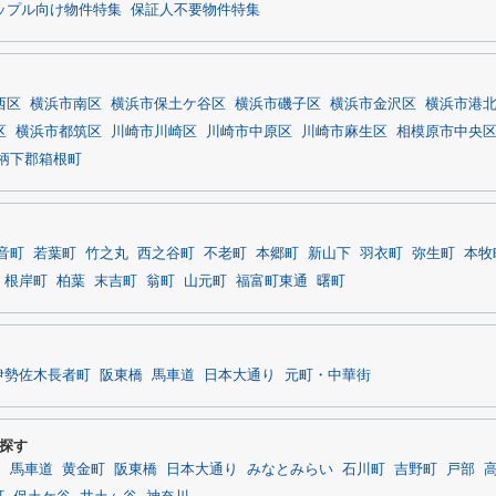
ップル向け物件特集
保証人不要物件特集
西区
横浜市南区
横浜市保土ケ谷区
横浜市磯子区
横浜市金沢区
横浜市港
区
横浜市都筑区
川崎市川崎区
川崎市中原区
川崎市麻生区
相模原市中央
柄下郡箱根町
音町
若葉町
竹之丸
西之谷町
不老町
本郷町
新山下
羽衣町
弥生町
本牧
根岸町
柏葉
末吉町
翁町
山元町
福富町東通
曙町
伊勢佐木長者町
阪東橋
馬車道
日本大通り
元町・中華街
探す
内
馬車道
黄金町
阪東橋
日本大通り
みなとみらい
石川町
吉野町
戸部