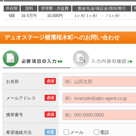
所在階
賃料
管理費・共益費
敷金/礼金/保証金/償却/敷引
6階
16.5万円
10,000円
/
/
/
/
1ヶ月
1ヶ月
-
1ヶ月
-
デュオステージ横濱桜木町
へのお問い合わせ
お名前
必須
メールアドレス
必須
携帯番号
必須
メール
電話
希望連絡方法
任意