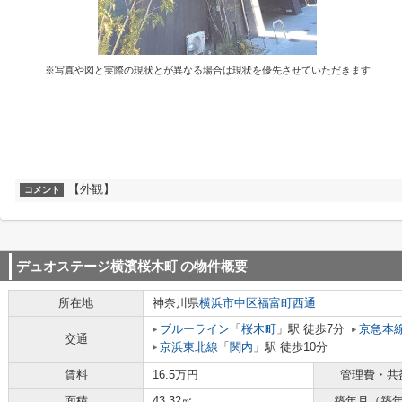
※写真や図と実際の現状とが異なる場合は現状を優先させていただきます
【外観】
コメント
デュオステージ横濱桜木町
の物件概要
所在地
神奈川県
横浜市中区
福富町西通
ブルーライン
「
桜木町
」駅 徒歩7分
京急本
交通
京浜東北線
「
関内
」駅 徒歩10分
賃料
16.5万円
管理費・共
面積
43.32㎡
築年月（築