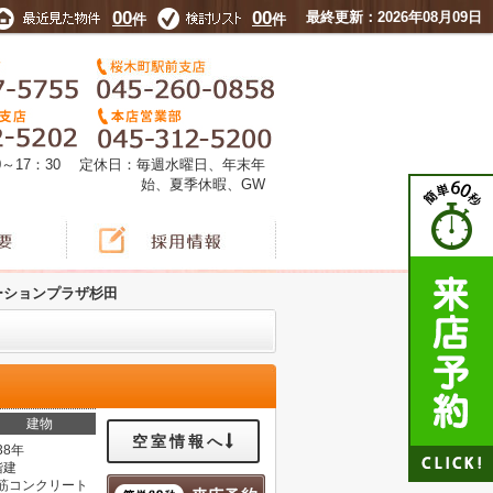
00
00
最終更新：2026年08月09日
件
件
0～17：30 定休日：毎週水曜日、年末年
始、夏季休暇、GW
ーションプラザ杉田
建物
空室情報へ
38年
階建
筋コンクリート