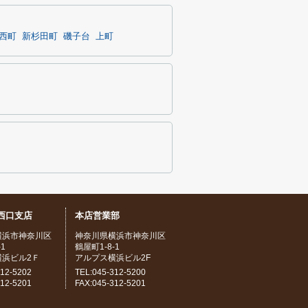
西町
新杉田町
磯子台
上町
西口支店
本店営業部
横浜市神奈川区
神奈川県横浜市神奈川区
1
鶴屋町1-8-1
横浜ビル2Ｆ
アルプス横浜ビル2F
312-5202
TEL:045-312-5200
312-5201
FAX:045-312-5201