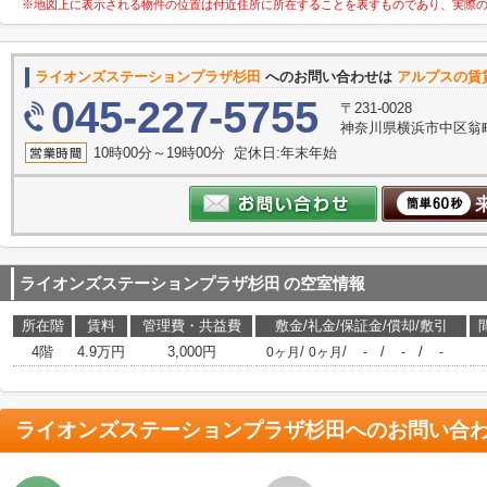
※地図上に表示される物件の位置は付近住所に所在することを表すものであり、実際
ライオンズステーションプラザ杉田
へのお問い合わせは
アルプスの賃
045-227-5755
〒231-0028
神奈川県横浜市中区翁町
10時00分～19時00分 定休日:年末年始
ライオンズステーションプラザ杉田
の空室情報
所在階
賃料
管理費・共益費
敷金/礼金/保証金/償却/敷引
4階
4.9万円
3,000円
/
/
/
/
0ヶ月
0ヶ月
-
-
-
ライオンズステーションプラザ杉田
へのお問い合