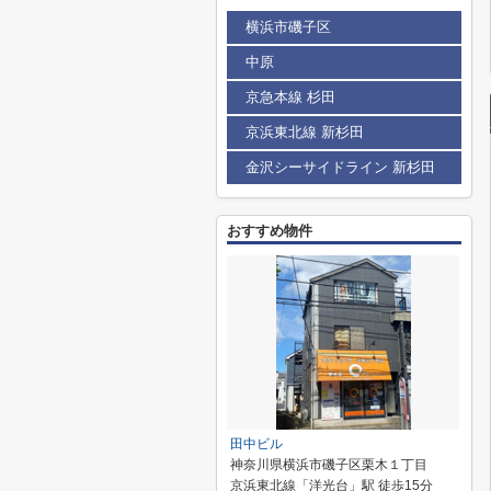
横浜市磯子区
中原
京急本線 杉田
京浜東北線 新杉田
金沢シーサイドライン 新杉田
おすすめ物件
田中ビル
神奈川県横浜市磯子区栗木１丁目
京浜東北線「洋光台」駅 徒歩15分