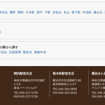
洋光台
東町
岡村
久木町
田中
下町
汐見台
丸山
坂下町
中浜町
森が丘
田
の駅から探す
洋光台
京急富岡
能見台
港南中央
関内駅前支店
桜木町駅前支店
横浜きた
神奈川県横浜市中区翁町
横浜市中区花咲町2-66
神奈川県
1-1-6
桜木町駅前ビル2Ｆ
鶴屋町1-8-
産友パークビル2Ｆ
アルプス
TEL:045-260-0858
TEL:045-227-5755
FAX:045-253-0533
TEL:045-
FAX:045-227-5756
FAX:045-