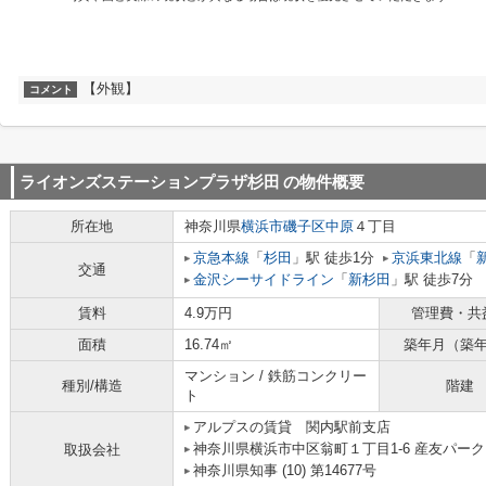
【外観】
コメント
ライオンズステーションプラザ杉田
の物件概要
所在地
神奈川県
横浜市磯子区
中原
４丁目
京急本線
「
杉田
」駅 徒歩1分
京浜東北線
「
交通
金沢シーサイドライン
「
新杉田
」駅 徒歩7分
賃料
4.9万円
管理費・共
面積
16.74㎡
築年月（築
マンション / 鉄筋コンクリー
種別/構造
階建
ト
アルプスの賃貸 関内駅前支店
神奈川県横浜市中区翁町１丁目1-6 産友パーク
取扱会社
神奈川県知事 (10) 第14677号