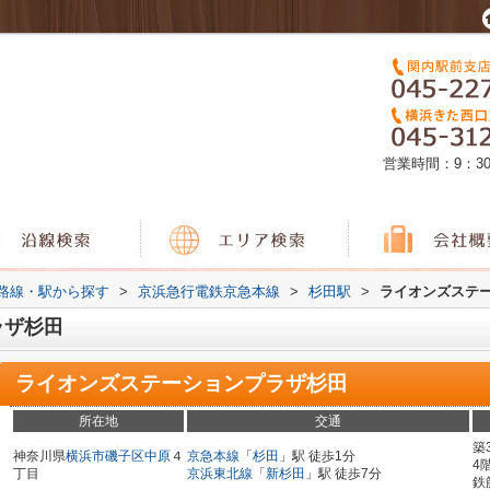
営業時間：9：3
)路線・駅から探す
>
京浜急行電鉄京急本線
>
杉田駅
>
ライオンズステ
ラザ杉田
ライオンズステーションプラザ杉田
所在地
交通
築
神奈川県
横浜市磯子区
中原
４
京急本線
「
杉田
」駅 徒歩1分
4
丁目
京浜東北線
「
新杉田
」駅 徒歩7分
鉄