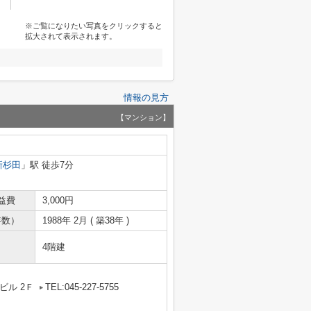
※ご覧になりたい写真をクリックすると
拡大されて表示されます。
情報の見方
【マンション】
新杉田
」駅 徒歩7分
益費
3,000円
年数）
1988年 2月 ( 築38年 )
4階建
ビル 2Ｆ
TEL:045-227-5755