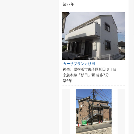
築27年
カーサブランカ杉田
神奈川県横浜市磯子区杉田３丁目
京急本線「杉田」駅 徒歩7分
築6年