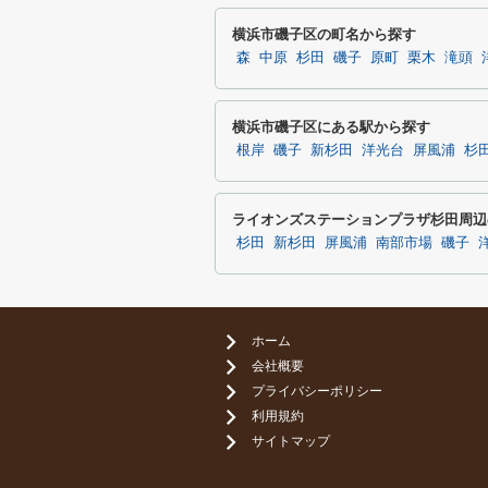
横浜市磯子区の町名から探す
森
中原
杉田
磯子
原町
栗木
滝頭
横浜市磯子区にある駅から探す
根岸
磯子
新杉田
洋光台
屏風浦
杉
ライオンズステーションプラザ杉田周辺
杉田
新杉田
屏風浦
南部市場
磯子
ホーム
会社概要
プライバシーポリシー
利用規約
サイトマップ