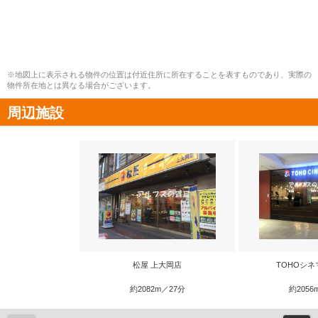
※地図上に表示される物件の位置は付近住所に所在することを表すものであり、実際の
物件所在地とは異なる場合がございます。
周辺施設
松屋 上大岡店
TOHOシネ
約2082m／27分
約2056