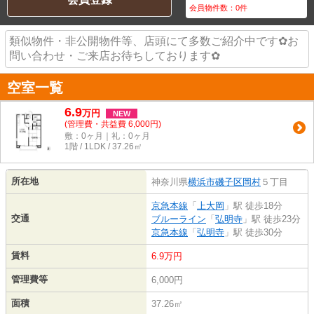
会員物件数：
0
件
類似物件・非公開物件等、店頭にて多数ご紹介中です✿お
問い合わせ・ご来店お待ちしております✿
空室一覧
6.9
万
円
NEW
(管理費・共益費 6,000円)
敷：0ヶ月｜礼：0ヶ月
1階 / 1LDK / 37.26㎡
所在地
神奈川県
横浜市磯子区
岡村
５丁目
京急本線
「
上大岡
」駅 徒歩18分
交通
ブルーライン
「
弘明寺
」駅 徒歩23分
京急本線
「
弘明寺
」駅 徒歩30分
賃料
6.9万円
管理費等
6,000円
面積
37.26㎡