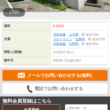
1 / 20
賃料
6.9万円
京急本線
「
上大岡
」駅 徒歩18分
交通
ブルーライン
「
弘明寺
」駅 徒歩23分
京急本線
「
弘明寺
」駅 徒歩30分
間取り(面積)
1LDK(37.26㎡)
築年月
2002年 2月(築24年)
メールでお問い合わせする(無料)
電話でお問い合わせする
無料会員登録はこちら
公開物件数：
0
件
会員登録