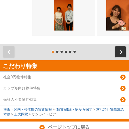
前
こだわり特集
礼金0円物件特集
カップル向け物件特集
保証人不要物件特集
横浜・関内・桜木町の賃貸情報
>
(賃貸)路線・駅から探す
>
京浜急行電鉄京急
本線
>
上大岡駅
>
サンライトピア
ページトップに戻る