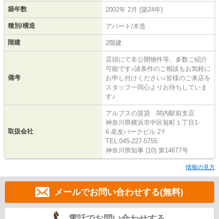
築年数
2002年 2月 (築24年)
種別/構造
アパート/木造
階建
2階建
店頭にて非公開物件等、多数ご紹介
可能です♪諸条件のご相談もお気軽に
備考
お申し付けください♪皆様のご来店を
スタッフ一同心よりお待ちしていま
す♪
アルプスの賃貸 関内駅前支店
神奈川県横浜市中区翁町１丁目1-
取扱会社
6 産友パークビル 2Ｆ
TEL:045-227-5755
神奈川県知事 (10) 第14677号
情報の見方
メールでお問い合わせする(無料)
電話でお問い合わせする