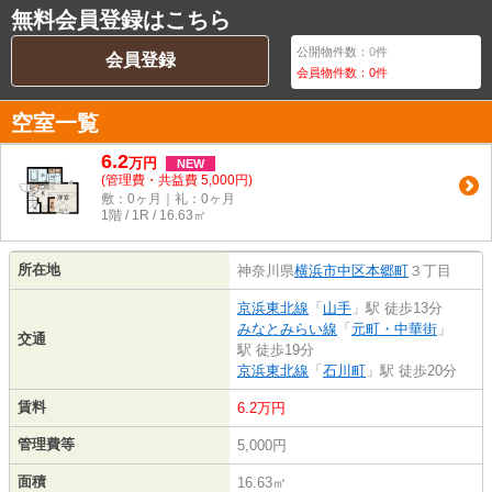
無料会員登録はこちら
公開物件数：
0
件
会員登録
会員物件数：
0
件
空室一覧
6.2
万
円
NEW
(管理費・共益費 5,000円)
敷：0ヶ月｜礼：0ヶ月
1階 / 1R / 16.63㎡
所在地
神奈川県
横浜市中区
本郷町
３丁目
京浜東北線
「
山手
」駅 徒歩13分
みなとみらい線
「
元町・中華街
」
交通
駅 徒歩19分
京浜東北線
「
石川町
」駅 徒歩20分
賃料
6.2万円
管理費等
5,000円
面積
16.63㎡