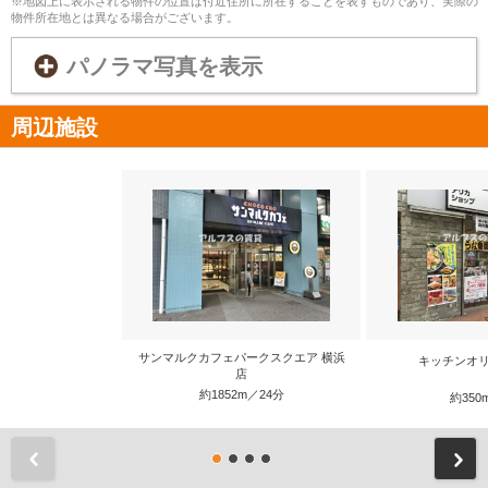
※地図上に表示される物件の位置は付近住所に所在することを表すものであり、実際の
物件所在地とは異なる場合がございます。
パノラマ写真を表示
周辺施設
サンマルクカフェパークスクエア 横浜
キッチンオリ
店
約1852m／24分
約350
前