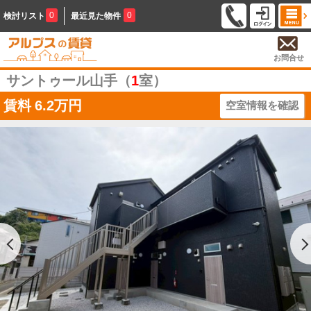
0
0
検討リスト
最近見た物件
お問合せ
サントゥール山手（
1
室）
賃料
6.2万円
空室情報を確認