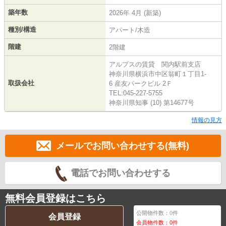
築年数
2026年 4月 (新築)
種別/構造
アパート/木造
階建
2階建
アルプスの賃貸 関内駅前支店
神奈川県横浜市中区翁町１丁目1-
取扱会社
6 産友パークビル 2Ｆ
TEL:045-227-5755
神奈川県知事 (10) 第14677号
情報の見方
メールでお問い合わせする(無料)
電話でお問い合わせする
無料会員登録はこちら
公開物件数：
0
件
会員登録
会員物件数：
0
件