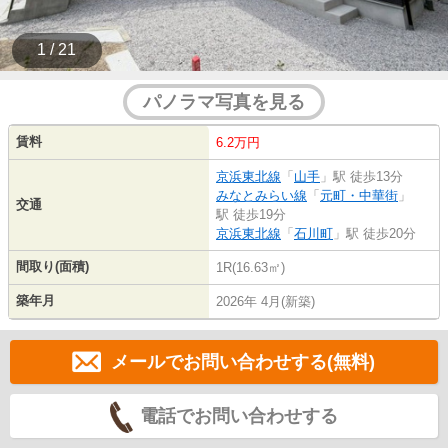
1 / 21
パノラマ写真を見る
賃料
6.2万円
京浜東北線
「
山手
」駅 徒歩13分
みなとみらい線
「
元町・中華街
」
交通
駅 徒歩19分
京浜東北線
「
石川町
」駅 徒歩20分
間取り(面積)
1R(16.63㎡)
築年月
2026年 4月(新築)
メールでお問い合わせする(無料)
電話でお問い合わせする