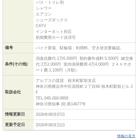
バス・トイレ別
シャワー
エアコン
シューズボックス
CATV
インターネット対応
初期費用カード決済可
備考
バイク置場、駐輪場：利用料、空き状況要確認。
消臭抗菌代:1万6,500円 契約書作成料:5,500円 鍵交換
条件(その他)
代:2万2,000円 室内清掃費用:4万4,000円 ２４ｈサポ
ート費:1,100円（月額）
アルプスの賃貸 桜木町駅前支店
神奈川県横浜市中区花咲町２丁目66 桜木町駅前ビル 2
取扱会社
F
TEL:045-260-0858
神奈川県知事 (9) 第14677号
情報更新日
2026年08月07日
更新予定日
2026年08月21日
情報の見方