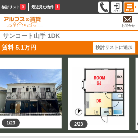
0
1
検討リスト
最近見た物件
お問合せ
サンコート山手 1DK
賃料
5.1
万円
検討リストに追加
1/23
2/23