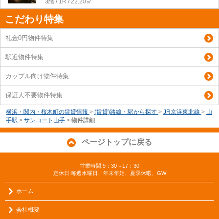
3階 / 1R / 22.20㎡
こだわり特集
礼金0円物件特集
駅近物件特集
カップル向け物件特集
保証人不要物件特集
横浜・関内・桜木町の賃貸情報
>
(賃貸)路線・駅から探す
>
JR京浜東北線
>
山
手駅
>
サンコート山手
>
物件詳細
ページトップに戻る
営業時間:9：30～17：30
定休日:毎週水曜日、年末年始、夏季休暇、GW
ホーム
会社概要