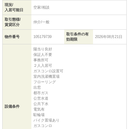
現況/
空家/相談
入居可能日
取引態様/
仲介/一般
賃貸区分
取引条件の有
物件番号
105179739
2026年08月21日
効期限
陽当り良好
保証人不要
事務所可
２人入居可
ガスコンロ設置可
室内洗濯機置場
フローリング
出窓
都市ガス
公営水道
公共下水
設備条件
電気有
駐輪場
バイク置場あり
ガスコンロ