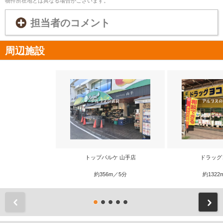
物件所在地とは異なる場合がございます。
担当者のコメント
周辺施設
トップパルケ 山手店
ドラッグ
約356m／5分
約1322
前