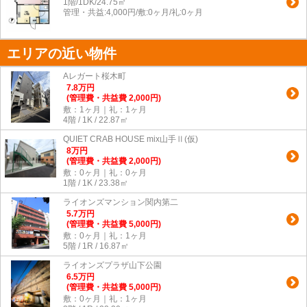
1階/1DK/24.75㎡
管理・共益:4,000円/敷:0ヶ月/礼:0ヶ月
エリアの近い物件
Aレガート桜木町
7.8
万
円
(管理費・共益費 2,000円)
敷：1ヶ月｜礼：1ヶ月
4階 / 1K / 22.87㎡
QUIET CRAB HOUSE mix山手Ⅱ(仮)
8
万
円
(管理費・共益費 2,000円)
敷：0ヶ月｜礼：0ヶ月
1階 / 1K / 23.38㎡
ライオンズマンション関内第二
5.7
万
円
(管理費・共益費 5,000円)
敷：0ヶ月｜礼：1ヶ月
5階 / 1R / 16.87㎡
ライオンズプラザ山下公園
6.5
万
円
(管理費・共益費 5,000円)
敷：0ヶ月｜礼：1ヶ月