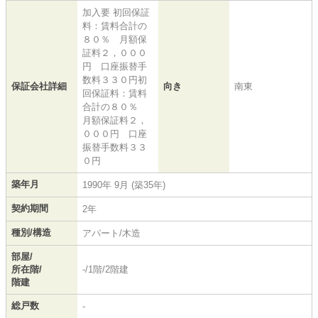
加入要 初回保証
料：賃料合計の
８０％ 月額保
証料２，０００
円 口座振替手
数料３３０円初
保証会社詳細
向き
南東
回保証料：賃料
合計の８０％
月額保証料２，
０００円 口座
振替手数料３３
０円
築年月
1990年 9月 (築35年)
契約期間
2年
種別/構造
アパート/木造
部屋/
所在階/
-/1階/2階建
階建
総戸数
-