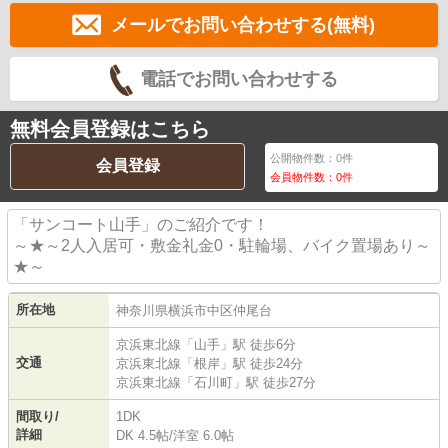
メールでお問い合わせする(無料)
電話でお問い合わせする
無料会員登録はこちら
公開物件数：
0
件
会員登録
会員物件数：
0
件
「サンコート山手」のご紹介です！
～★～2人入居可・敷金礼金0・駐輪場、バイク置場あり～
★～
所在地
神奈川県
横浜市中区
仲尾台
京浜東北線
「
山手
」駅 徒歩6分
交通
京浜東北線
「
根岸
」駅 徒歩24分
京浜東北線
「
石川町
」駅 徒歩27分
間取り/
1DK
詳細
DK 4.5帖
/
洋室 6.0帖