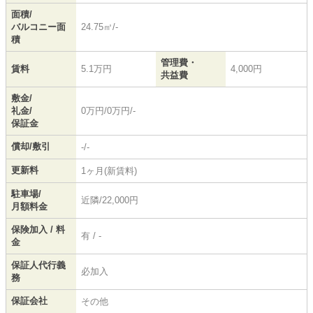
面積/
バルコニー面
24.75㎡/-
積
管理費・
賃料
5.1万円
4,000円
共益費
敷金/
礼金/
0万円/0万円/-
保証金
償却/敷引
-/-
更新料
1ヶ月(新賃料)
駐車場/
近隣/22,000円
月額料金
保険加入 / 料
有 / -
金
保証人代行義
必加入
務
保証会社
その他